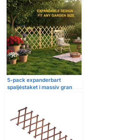
dekorativt spaljépanel
5-pack expanderbart
spaljéstaket i massiv gran
180 x 80 cm för trädgård