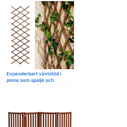
insynsskydd
Expanderbart växtstöd i
pinne som spaljé och
trädgårdsstaket