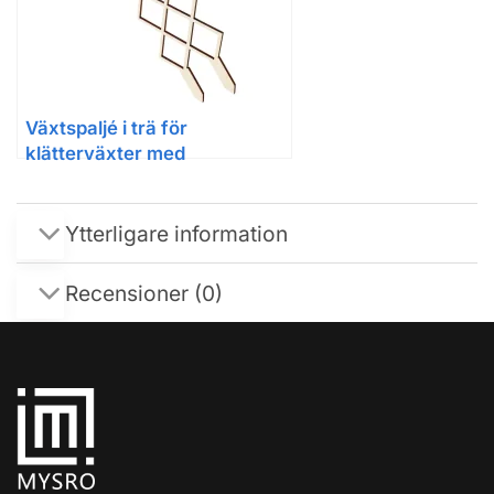
Växtspaljé i trä för
klätterväxter med
bikakeformad design
Ytterligare information
Recensioner (0)