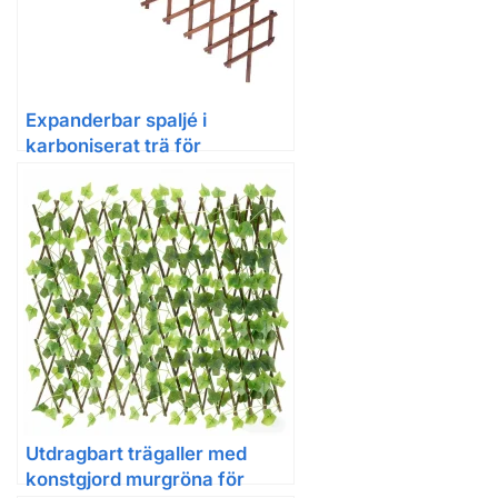
Expanderbar spaljé i
karboniserat trä för
klätterväxter och trädgård
Utdragbart trägaller med
konstgjord murgröna för