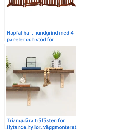
Hopfällbart hundgrind med 4
paneler och stöd för
inomhusbruk
Triangulära träfästen för
flytande hyllor, väggmonterat