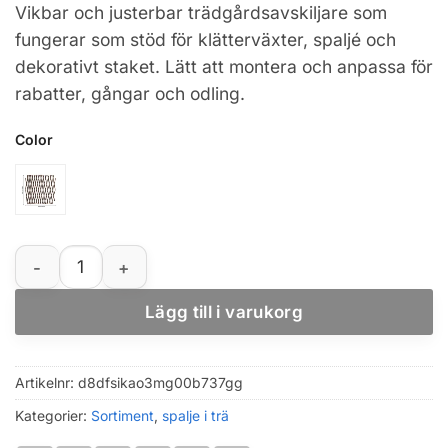
Vikbar och justerbar trädgårdsavskiljare som
fungerar som stöd för klätterväxter, spaljé och
dekorativt staket. Lätt att montera och anpassa för
rabatter, gångar och odling.
Color
Expanderbart trägaller för trädgård – stöd för klätterväx
Lägg till i varukorg
Artikelnr:
d8dfsikao3mg00b737gg
Kategorier:
Sortiment
,
spalje i trä