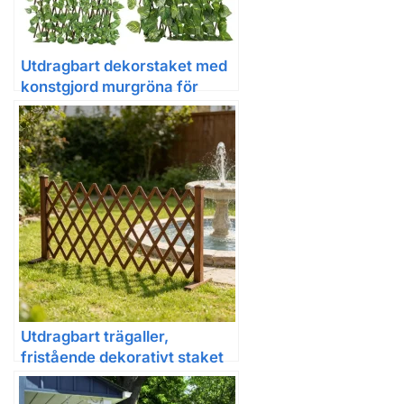
Utdragbart dekorstaket med
konstgjord murgröna för
trädgård och insyn
Utdragbart trägaller,
fristående dekorativt staket
för trädgård