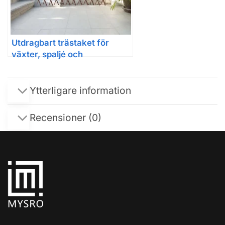
Utdragbart trästaket för
växter, spaljé och
trädgårdsdekoration
Ytterligare information
Recensioner (0)