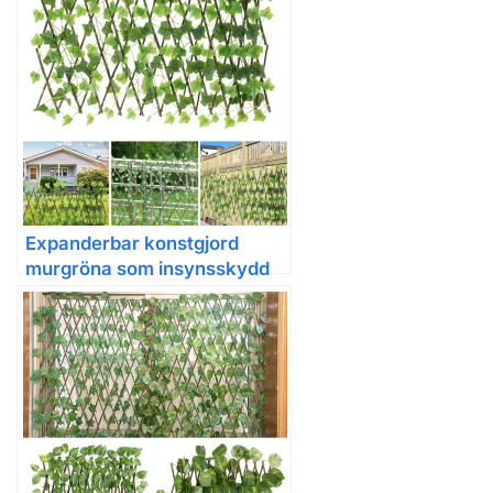
Expanderbar konstgjord
murgröna som insynsskydd
för trädgård och balkong