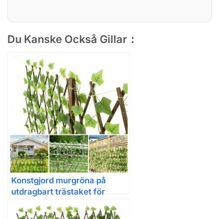
Du Kanske Också Gillar：
Konstgjord murgröna på
utdragbart trästaket för
insynsskydd