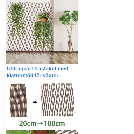
Utdragbart trästaket med
klätterstöd för växter,
trädgårdspanael