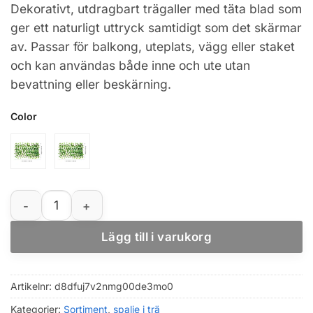
Dekorativt, utdragbart trägaller med täta blad som
till
ger ett naturligt uttryck samtidigt som det skärmar
323,23 kr
av. Passar för balkong, uteplats, vägg eller staket
och kan användas både inne och ute utan
bevattning eller beskärning.
Color
Utdragbart trägaller med konstgjord murgröna för insy
Lägg till i varukorg
Artikelnr:
d8dfuj7v2nmg00de3mo0
Kategorier:
Sortiment
,
spalje i trä