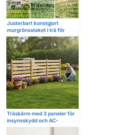
Justerbart konstgjort
murgrönsstaket i trä för
trädgård och insynsskydd
Träskärm med 3 paneler för
insynsskydd och AC-
utomhusbruk