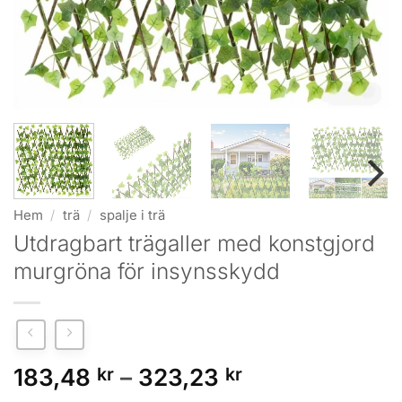
Hem
/
trä
/
spalje i trä
Utdragbart trägaller med konstgjord
murgröna för insynsskydd
Prisintervall:
183,48
kr
–
323,23
kr
183,48 kr