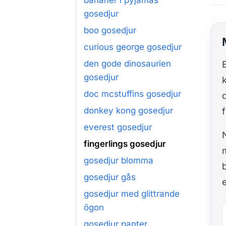
bananer i pyjamas
gosedjur
boo gosedjur
curious george gosedjur
den gode dinosaurien
gosedjur
doc mcstuffins gosedjur
donkey kong gosedjur
f
everest gosedjur
fingerlings gosedjur
gosedjur blomma
gosedjur gås
e
gosedjur med glittrande
ögon
gosedjur panter