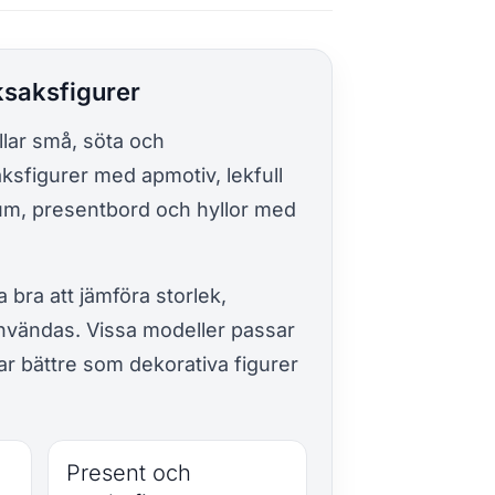
ksaksfigurer
llar små, söta och
aksfigurer med apmotiv, lekfull
um, presentbord och hyllor med
 bra att jämföra storlek,
 användas. Vissa modeller passar
r bättre som dekorativa figurer
Present och