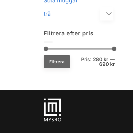
Söta muggar
trä
Filtrera efter pris
Min
Max
Pris:
280 kr
—
pris
pris
Filtrera
690 kr