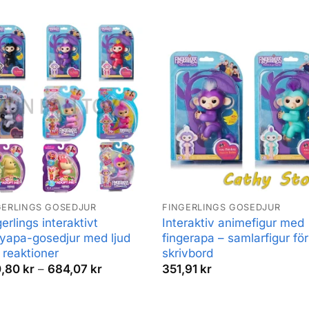
efter
popula
GERLINGS GOSEDJUR
FINGERLINGS GOSEDJUR
erlings interaktivt
Interaktiv animefigur med
yapa-gosedjur med ljud
fingerapa – samlarfigur för
 reaktioner
skrivbord
Prisintervall:
0,80
kr
–
684,07
kr
351,91
kr
280,80 kr
till
684,07 kr