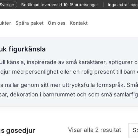
l Sverige
Beräknad leveranstid 10–15 arbetsdagar
|
Inga extra impo
ukter
Spåra paket
Om oss
Kontakt
uk figurkänsla
ull känsla, inspirerade av små karaktärer, apfigurer 
jur med personlighet eller en rolig present till barn 
ka nallar genom sitt mer uttrycksfulla formspråk. Små 
ar, dekoration i barnrummet och som små samlarfig
Sorter
gs gosedjur
Visar alla 2 resultat