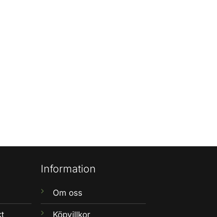
Information
Om oss
kt
Köpvillkor