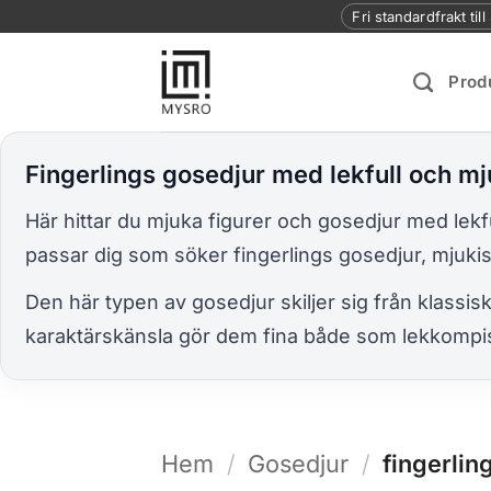
Skip
Fri standardfrakt til
to
content
Prod
Fingerlings gosedjur med lekfull och mj
Här hittar du mjuka figurer och gosedjur med lekf
passar dig som söker fingerlings gosedjur, mjukisd
Den här typen av gosedjur skiljer sig från klassis
karaktärskänsla gör dem fina både som lekkompis
Hem
/
Gosedjur
/
fingerlin