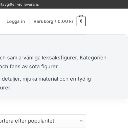
rtavgifter vid leverans
Logga in
Varukorg /
0,00
kr
0
och samlarvänliga leksaksfigurer. Kategorien
och fans av söta figurer.
detaljer, mjuka material och en tydlig
urer.
a