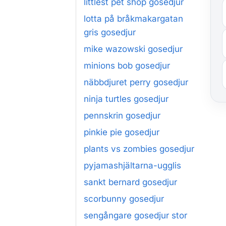
littlest pet shop gosedjur
lotta på bråkmakargatan
gris gosedjur
mike wazowski gosedjur
minions bob gosedjur
näbbdjuret perry gosedjur
ninja turtles gosedjur
pennskrin gosedjur
pinkie pie gosedjur
plants vs zombies gosedjur
pyjamashjältarna-ugglis
sankt bernard gosedjur
scorbunny gosedjur
sengångare gosedjur stor