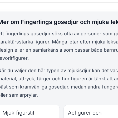
Mer om Fingerlings gosedjur och mjuka le
Ett fingerlings gosedjur söks ofta av personer som gi
karaktärsstarka figurer. Många letar efter mjuka leks
design eller en samlarkänsla som passar både barnr
avoritfigurer.
När du väljer den här typen av mjukisdjur kan det vara
material, uttryck, färger och hur figuren är tänkt att
bäst som kramvänliga gosedjur, medan andra fungera
ller samlarprylar.
Mjuk figurstil
Apfigurer och