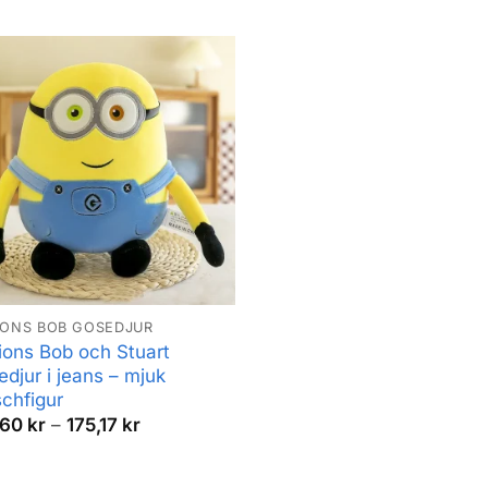
IONS BOB GOSEDJUR
ions Bob och Stuart
edjur i jeans – mjuk
schfigur
Prisintervall:
,60
kr
–
175,17
kr
113,60 kr
till
175,17 kr