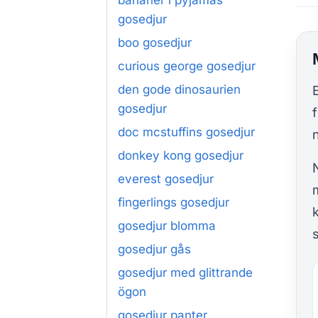
bananer i pyjamas
gosedjur
boo gosedjur
curious george gosedjur
den gode dinosaurien
gosedjur
doc mcstuffins gosedjur
donkey kong gosedjur
everest gosedjur
fingerlings gosedjur
gosedjur blomma
gosedjur gås
gosedjur med glittrande
ögon
gosedjur panter