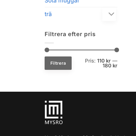
Söta muggar
trä
Filtrera efter pris
Min
Max
Pris:
110 kr
—
pris
pris
Filtrera
180 kr