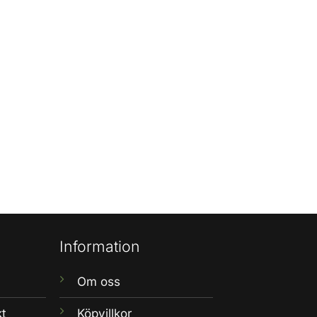
Information
Om oss
kt
Köpvillkor