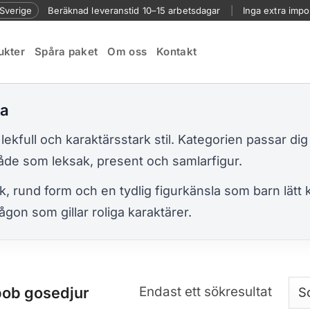
l Sverige
Beräknad leveranstid 10–15 arbetsdagar
|
Inga extra impo
ukter
Spåra paket
Om oss
Kontakt
la
lekfull och karaktärsstark stil. Kategorien passar d
 både som leksak, present och samlarfigur.
ck, rund form och en tydlig figurkänsla som barn lätt
ågon som gillar roliga karaktärer.
bob gosedjur
Endast ett sökresultat