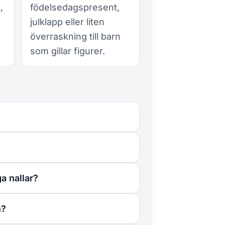
,
födelsedagspresent,
julklapp eller liten
överraskning till barn
som gillar figurer.
a nallar?
n?