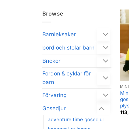
Browse
Barnleksaker
bord och stolar barn
Brickor
Fordon & cyklar för
barn
MIN
Min
Förvaring
gos
ply
Gosedjur
113
adventure time gosedjur