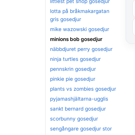
littlest pet shop gosedjur
lotta på bråkmakargatan
gris gosedjur
mike wazowski gosedjur
minions bob gosedjur
näbbdjuret perry gosedjur
ninja turtles gosedjur
pennskrin gosedjur
pinkie pie gosedjur
plants vs zombies gosedjur
pyjamashjältarna-ugglis
sankt bernard gosedjur
scorbunny gosedjur
sengångare gosedjur stor