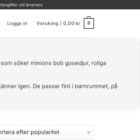
rtavgifter vid leverans
Logga in
Varukorg /
0,00
kr
0
ig som söker minions bob gosedjur, roliga
 känner igen. De passar fint i barnrummet, på