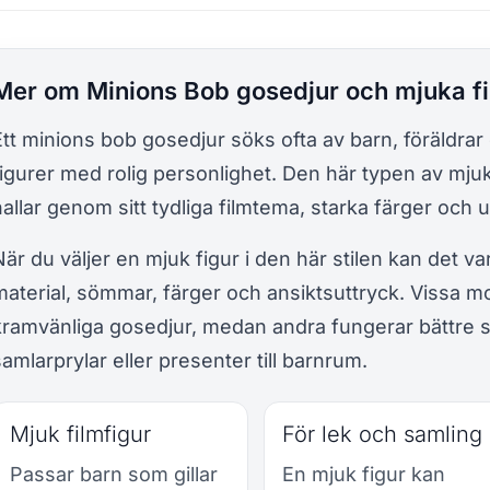
Mer om Minions Bob gosedjur och mjuka fi
Ett minions bob gosedjur söks ofta av barn, föräldrar
figurer med rolig personlighet. Den här typen av mjuki
nallar genom sitt tydliga filmtema, starka färger och u
När du väljer en mjuk figur i den här stilen kan det var
material, sömmar, färger och ansiktsuttryck. Vissa m
kramvänliga gosedjur, medan andra fungerar bättre s
samlarprylar eller presenter till barnrum.
Mjuk filmfigur
För lek och samling
Passar barn som gillar
En mjuk figur kan