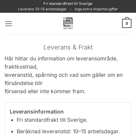
Skip
Fri standardfrakt till Sverige
Leverans 10–15 arbetsdagar
•
Inga extra importavgifter
to
content
0
Leverans & Frakt
Här hittar du information om leveransområde,
fraktkostnad,
leveranstid, spårning och vad som gäller om en
försändelse blir
försenad eller inte kommer fram.
Leveransinformation
Fri standardfrakt till Sverige.
Beräknad leveranstid: 10–15 arbetsdagar.