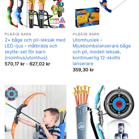
PILBÅGE BARN
PILBÅGE BARN
2× båge och pil-leksak med
Utomhuslek –
LED-ljus – målbräda och
Mjukbombslanserare båge
skytte-set för barn
och pil, modell leksak,
(inomhus/utomhus)
kontinuerlig 12-skotts
lanserare
Prisintervall:
570,17
kr
–
627,02
kr
570,17 kr
359,30
kr
till
627,02 kr