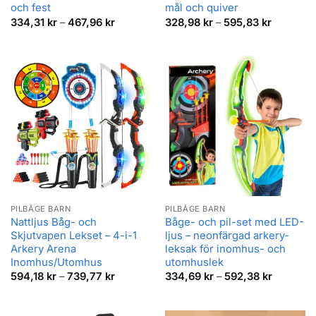
och fest
mål och quiver
Prisintervall:
Prisinterv
334,31
kr
–
467,96
kr
328,98
kr
–
595,83
kr
334,31 kr
328,98 k
till
till
467,96 kr
595,83 k
PILBÅGE BARN
PILBÅGE BARN
Nattljus Båg- och
Båge- och pil-set med LED-
Skjutvapen Lekset – 4-i-1
ljus – neonfärgad arkery-
Arkery Arena
leksak för inomhus- och
Inomhus/Utomhus
utomhuslek
Prisintervall:
Prisinterv
594,18
kr
–
739,77
kr
334,69
kr
–
592,38
kr
594,18 kr
334,69 k
till
till
739,77 kr
592,38 k