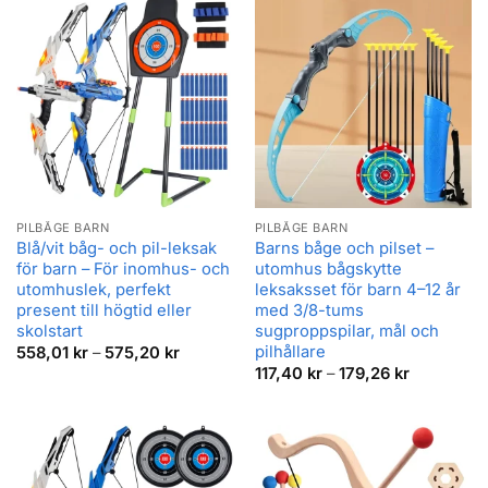
PILBÅGE BARN
PILBÅGE BARN
Blå/vit båg- och pil-leksak
Barns båge och pilset –
för barn – För inomhus- och
utomhus bågskytte
utomhuslek, perfekt
leksaksset för barn 4–12 år
present till högtid eller
med 3/8-tums
skolstart
sugproppspilar, mål och
pilhållare
Prisintervall:
558,01
kr
–
575,20
kr
558,01 kr
Prisinterva
117,40
kr
–
179,26
kr
till
117,40 kr
575,20 kr
till
179,26 kr