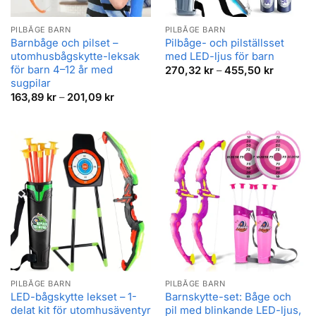
PILBÅGE BARN
PILBÅGE BARN
Barnbåge och pilset –
Pilbåge- och pilställsset
utomhusbågskytte-leksak
med LED-ljus för barn
för barn 4–12 år med
Prisinter
270,32
kr
–
455,50
kr
270,32 k
sugpilar
till
Prisintervall:
163,89
kr
–
201,09
kr
455,50 k
163,89 kr
till
201,09 kr
PILBÅGE BARN
PILBÅGE BARN
LED-bågskytte lekset – 1-
Barnskytte-set: Båge och
delat kit för utomhusäventyr
pil med blinkande LED-ljus,