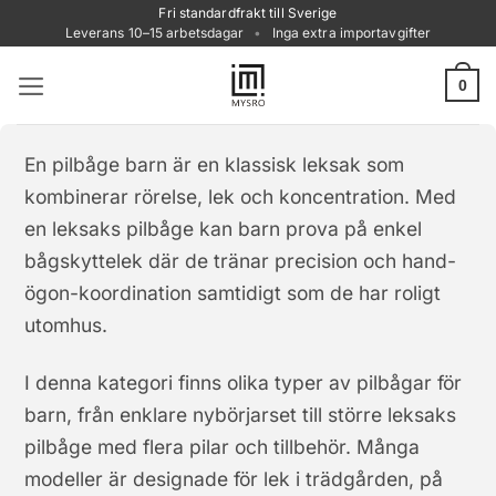
Skip
Fri standardfrakt till Sverige
Leverans 10–15 arbetsdagar
•
Inga extra importavgifter
to
content
0
En pilbåge barn är en klassisk leksak som
kombinerar rörelse, lek och koncentration. Med
en leksaks pilbåge kan barn prova på enkel
bågskyttelek där de tränar precision och hand-
ögon-koordination samtidigt som de har roligt
utomhus.
I denna kategori finns olika typer av pilbågar för
barn, från enklare nybörjarset till större leksaks
pilbåge med flera pilar och tillbehör. Många
modeller är designade för lek i trädgården, på