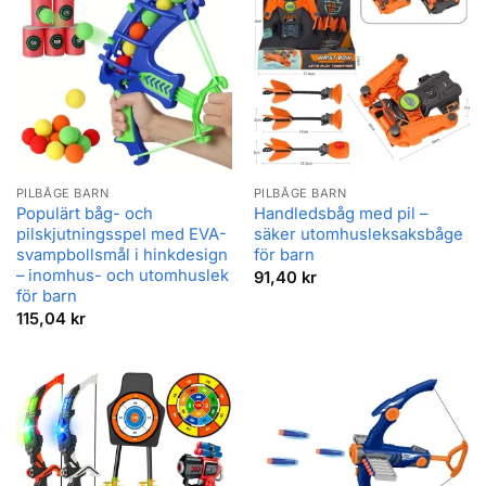
PILBÅGE BARN
PILBÅGE BARN
Populärt båg- och
Handledsbåg med pil –
pilskjutningsspel med EVA-
säker utomhusleksaksbåge
svampbollsmål i hinkdesign
för barn
– inomhus- och utomhuslek
91,40
kr
för barn
115,04
kr