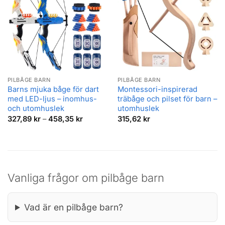
PILBÅGE BARN
PILBÅGE BARN
Barns mjuka båge för dart
Montessori-inspirerad
med LED-ljus – inomhus-
träbåge och pilset för barn –
och utomhuslek
utomhuslek
Prisintervall:
327,89
kr
–
458,35
kr
315,62
kr
327,89 kr
till
458,35 kr
Vanliga frågor om pilbåge barn
Vad är en pilbåge barn?