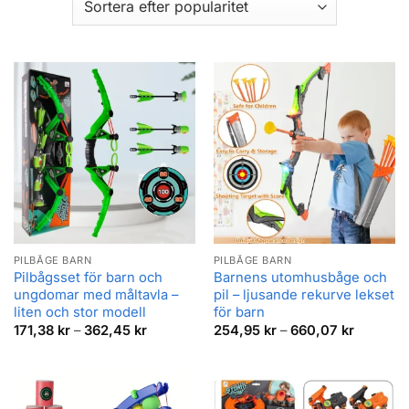
PILBÅGE BARN
PILBÅGE BARN
Pilbågsset för barn och
Barnens utomhusbåge och
ungdomar med måltavla –
pil – ljusande rekurve lekset
liten och stor modell
för barn
Prisintervall:
Prisinter
171,38
kr
–
362,45
kr
254,95
kr
–
660,07
kr
171,38 kr
254,95 k
till
till
362,45 kr
660,07 k