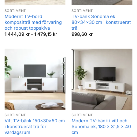
SORTIMENT
SORTIMENT
Modernt TV-bord i
TV-bänk Sonoma ek
kompositträ med förvaring
80x34x30 cm i konstruerat
och robust toppskiva
trä
Prisintervall:
1 444,09
kr
–
1 479,15
kr
998,60
kr
1
444,09 kr
till
1
479,15 kr
SORTIMENT
SORTIMENT
Vitt TV-bänk 150x30x50 cm
Modern TV-bänk i vitt och
i konstruerat trä för
Sonoma ek, 180 x 31,5 x 40
vardagsrum
cm