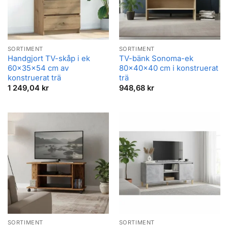
SORTIMENT
SORTIMENT
Handgjort TV-skåp i ek
TV-bänk Sonoma-ek
60x35x54 cm av
80x40x40 cm i konstruerat
konstruerat trä
trä
1 249,04
kr
948,68
kr
SORTIMENT
SORTIMENT