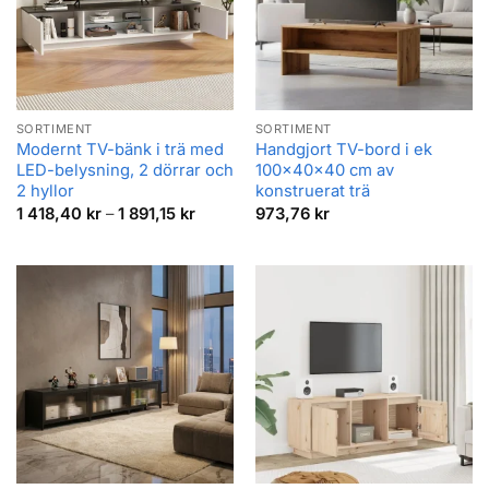
SORTIMENT
SORTIMENT
Modernt TV-bänk i trä med
Handgjort TV-bord i ek
LED-belysning, 2 dörrar och
100x40x40 cm av
2 hyllor
konstruerat trä
Prisintervall:
1 418,40
kr
–
1 891,15
kr
973,76
kr
1
418,40 kr
till
1
891,15 kr