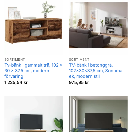
617,82 kr
SORTIMENT
SORTIMENT
Tv-bänk i gammalt trä, 102 x
TV-bänk i betonggrå,
30 x 37,5 cm, modern
102x30x37,5 cm, Sonoma
förvaring
ek, modern stil
1 225,54
kr
975,95
kr