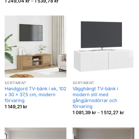
Prisintervall:
1 249,04
kr
–
1 539,78
kr
1
249,04 kr
till
1
539,78 kr
SORTIMENT
SORTIMENT
Handgjord TV-bänk i ek, 102
Vägghängt TV-bänk i
x 30 x 37,5 cm, modern
modern stil med
förvaring
gångjärnsdörrar och
förvaring
1 149,21
kr
Prisint
1 081,39
kr
–
1 512,27
kr
1
081,39
till
1
512,27 