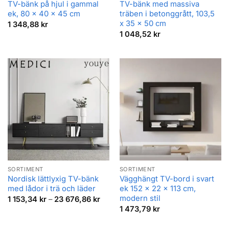
TV-bänk på hjul i gammal
TV-bänk med massiva
ek, 80 x 40 x 45 cm
träben i betonggrått, 103,5
x 35 x 50 cm
1 348,88
kr
1 048,52
kr
SORTIMENT
SORTIMENT
Nordisk lättlyxig TV-bänk
Vägghängt TV-bord i svart
med lådor i trä och läder
ek 152 x 22 x 113 cm,
modern stil
Prisintervall:
1 153,34
kr
–
23 676,86
kr
1
1 473,79
kr
153,34 kr
till
23