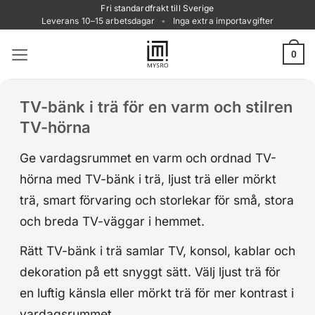
Skip
Fri standardfrakt till Sverige
Leverans 10–15 arbetsdagar
•
Inga extra importavgifter
to
content
0
TV-bänk i trä för en varm och stilren
TV-hörna
Ge vardagsrummet en varm och ordnad TV-
hörna med TV-bänk i trä, ljust trä eller mörkt
trä, smart förvaring och storlekar för små, stora
och breda TV-väggar i hemmet.
Rätt TV-bänk i trä samlar TV, konsol, kablar och
dekoration på ett snyggt sätt. Välj ljust trä för
en luftig känsla eller mörkt trä för mer kontrast i
vardagsrummet.