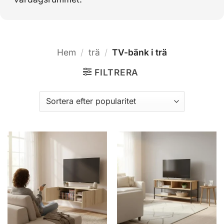
Hem
/
trä
/
TV-bänk i trä
FILTRERA