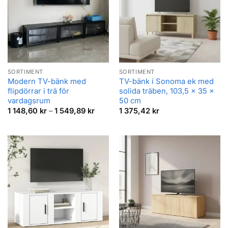
SORTIMENT
SORTIMENT
Modern TV-bänk med
TV-bänk i Sonoma ek med
flipdörrar i trä för
solida träben, 103,5 x 35 x
vardagsrum
50 cm
Prisintervall:
1 148,60
kr
–
1 549,89
kr
1 375,42
kr
1
148,60 kr
till
1
549,89 kr