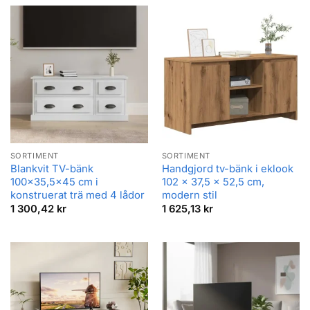
676,86 kr
SORTIMENT
SORTIMENT
Blankvit TV-bänk
Handgjord tv-bänk i eklook
100×35,5×45 cm i
102 x 37,5 x 52,5 cm,
konstruerat trä med 4 lådor
modern stil
1 300,42
kr
1 625,13
kr