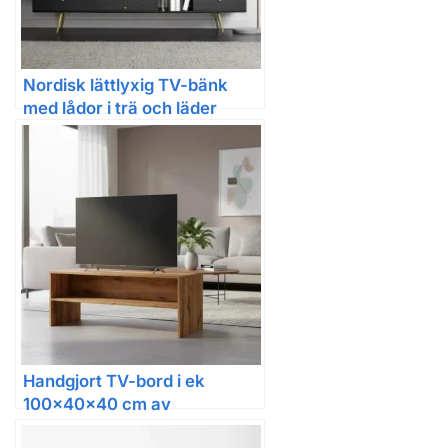
Nordisk lättlyxig TV-bänk
med lådor i trä och läder
Handgjort TV-bord i ek
100x40x40 cm av
konstruerat trä