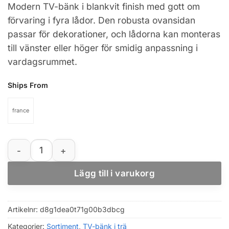
Modern TV-bänk i blankvit finish med gott om
förvaring i fyra lådor. Den robusta ovansidan
passar för dekorationer, och lådorna kan monteras
till vänster eller höger för smidig anpassning i
vardagsrummet.
Ships From
france
Blankvit TV-bänk 100x35,5x45 cm i konstruerat trä med
Lägg till i varukorg
Artikelnr:
d8g1dea0t71g00b3dbcg
Kategorier:
Sortiment
,
TV-bänk i trä