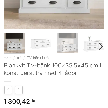
Hem
/
trä
/
TV-bänk i trä
Blankvit TV-bänk 100×35,5×45 cm i
konstruerat trä med 4 lådor
1 300,42
kr