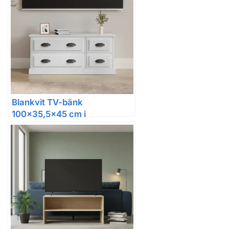
Blankvit TV-bänk
100×35,5×45 cm i
konstruerat trä med 4 lådor