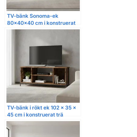
TV-bänk Sonoma-ek
80x40x40 cm i konstruerat
trä
TV-bänk i rökt ek 102 x 35 x
45 cm i konstruerat trä