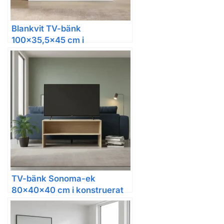
Blankvit TV-bänk
100×35,5×45 cm i
konstruerat trä med 4 lådor
TV-bänk Sonoma-ek
80x40x40 cm i konstruerat
trä