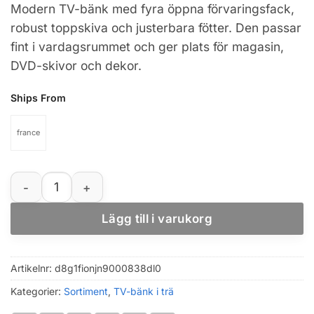
Modern TV-bänk med fyra öppna förvaringsfack,
robust toppskiva och justerbara fötter. Den passar
fint i vardagsrummet och ger plats för magasin,
DVD-skivor och dekor.
Ships From
france
TV-bänk i rökt ek 102 x 35 x 45 cm i konstruerat trä mä
Lägg till i varukorg
Artikelnr:
d8g1fionjn9000838dl0
Kategorier:
Sortiment
,
TV-bänk i trä