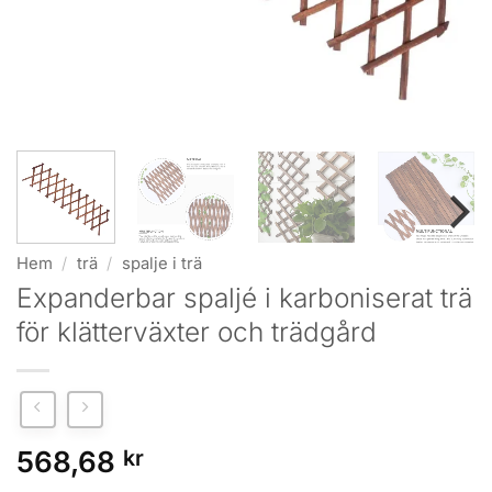
Hem
/
trä
/
spalje i trä
Expanderbar spaljé i karboniserat trä
för klätterväxter och trädgård
568,68
kr