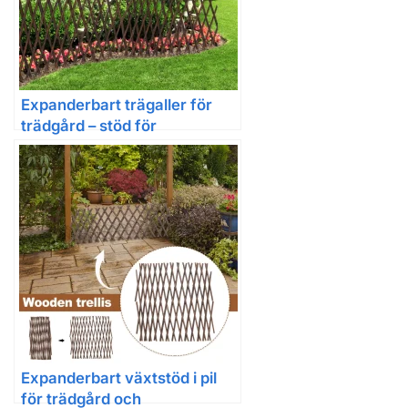
Expanderbart trägaller för
trädgård – stöd för
klätterväxter
Expanderbart växtstöd i pil
för trädgård och