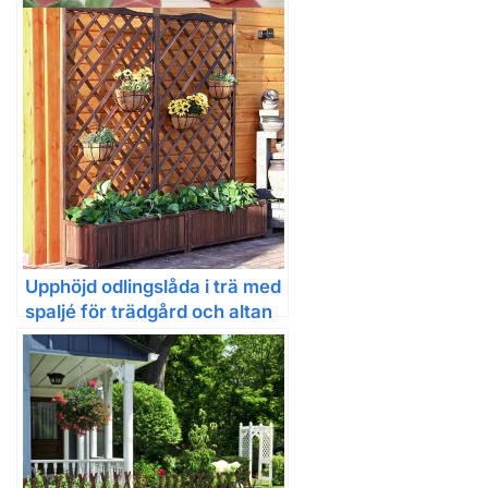
Upphöjd odlingslåda i trä med
spaljé, tak och sidostöd för
klätterväxter
Upphöjd odlingslåda i trä med
spaljé för trädgård och altan