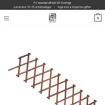
Skip
Fri standardfrakt till Sverige
Leverans 10–15 arbetsdagar
•
Inga extra importavgifter
to
content
0