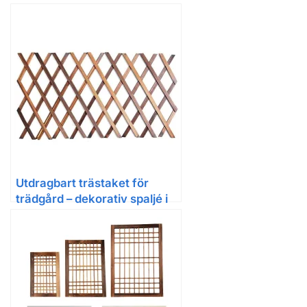
klätterväxter
Utdragbart trästaket för
trädgård – dekorativ spaljé i
trä