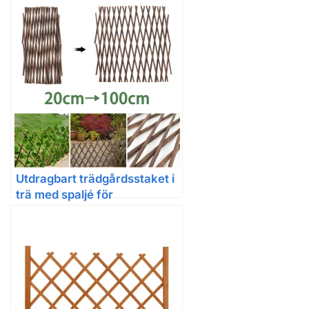
för trädgård och balkong
Utdragbart trädgårdsstaket i
trä med spaljé för
klätterväxter