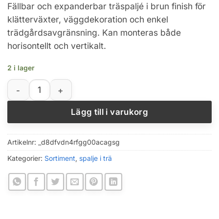
Fällbar och expanderbar träspaljé i brun finish för
klätterväxter, väggdekoration och enkel
trädgårdsavgränsning. Kan monteras både
horisontellt och vertikalt.
2 i lager
Expanderbar spaljé i karboniserat trä för klätterväxter 
Lägg till i varukorg
Artikelnr:
_d8dfvdn4rfgg00acagsg
Kategorier:
Sortiment
,
spalje i trä