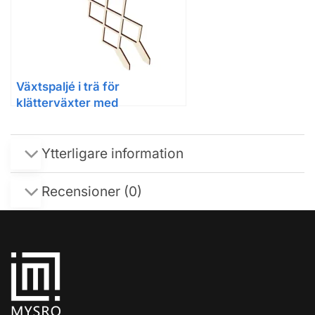
Växtspaljé i trä för
klätterväxter med
bikakeformad design
Ytterligare information
Recensioner (0)