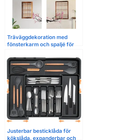
Träväggdekoration med
fönsterkarm och spaljé för
trädgård och uteplats
Justerbar besticklåda för
kökslåda, expanderbar och