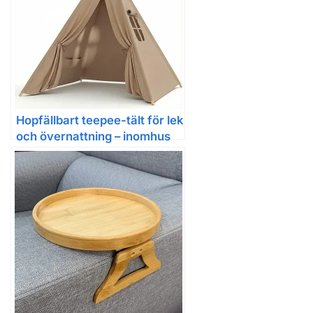
Hopfällbart teepee-tält för lek
och övernattning – inomhus
och utomhus, med fyra
trästänger