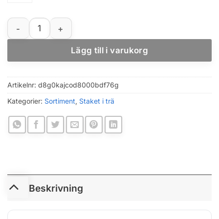
Hopfällbart hundgrind med 4 paneler och stöd för ino
Lägg till i varukorg
Artikelnr:
d8g0kajcod8000bdf76g
Kategorier:
Sortiment
,
Staket i trä
Beskrivning