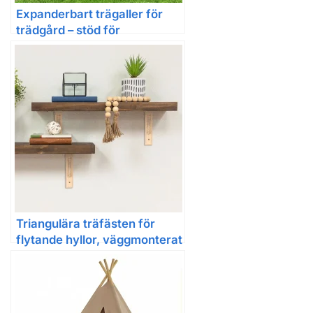
Expanderbart trägaller för
trädgård – stöd för
klätterväxter
Triangulära träfästen för
flytande hyllor, väggmonterat
stöd