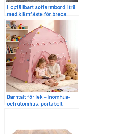
Hopfällbart soffarmbord i trä
med klämfäste för breda
soffor och roterande
telefonhållare
Barntält för lek – Inomhus-
och utomhus, portabelt
hopfällbart gömställe