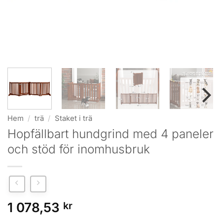
Hem
/
trä
/
Staket i trä
Hopfällbart hundgrind med 4 paneler
och stöd för inomhusbruk
1 078,53
kr