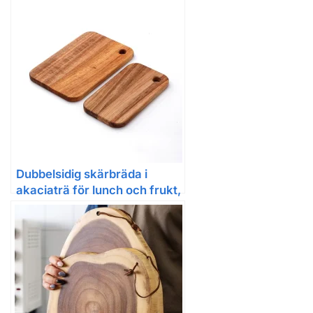
Dubbel­sidig skärbräda i
akaciaträ för lunch och frukt,
6–7 tum