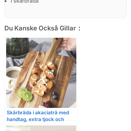
1 skärbräda
Du Kanske Också Gillar：
Skärbräda i akaciaträ med
handtag, extra tjock och
dubbelsidig