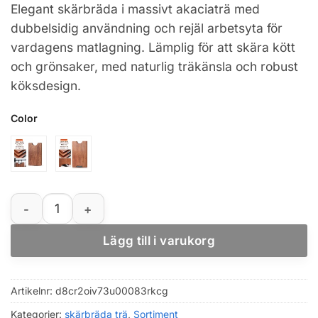
Elegant skärbräda i massivt akaciaträ med
till
dubbelsidig användning och rejäl arbetsyta för
672,41 kr
vardagens matlagning. Lämplig för att skära kött
och grönsaker, med naturlig träkänsla och robust
köksdesign.
Color
Skärbräda i akaciaträ, dubbelsidig och multifunktionell
Lägg till i varukorg
Artikelnr:
d8cr2oiv73u00083rkcg
Kategorier:
skärbräda trä
,
Sortiment