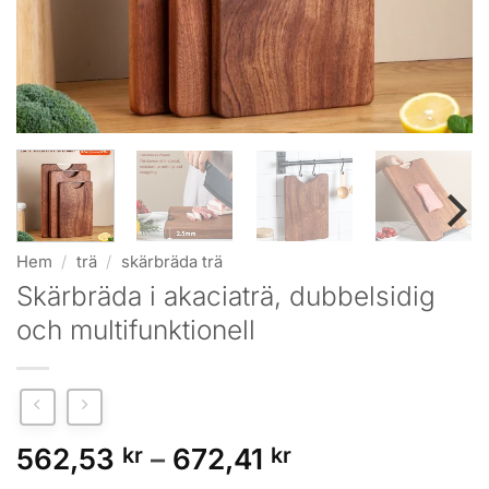
Hem
/
trä
/
skärbräda trä
Skärbräda i akaciaträ, dubbelsidig
och multifunktionell
Prisintervall:
562,53
kr
–
672,41
kr
562,53 kr