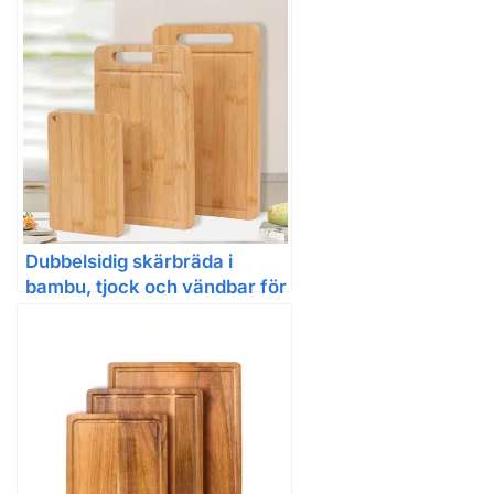
Dubbelsidig skärbräda i
bambu, tjock och vändbar för
kött och grönsaker