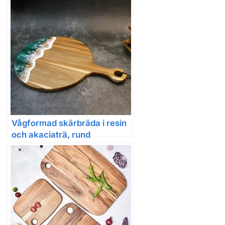
Handgjord skärbräda i
akaciaträ med resinvåg och
havsmönster
Vågformad skärbräda i resin
och akaciaträ, rund
serveringsbräda