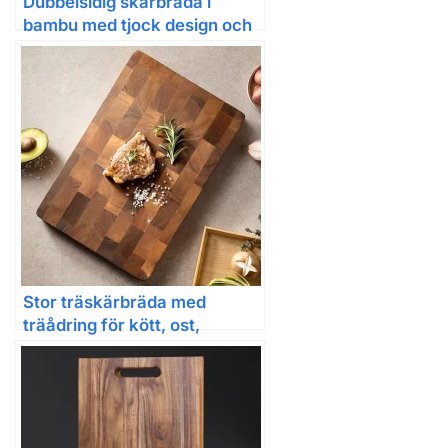
Dubbel­sidig skärbräda i
bambu med tjock design och
handtag
Stor träskärbräda med
träådring för kött, ost,
grönsaker och bröd