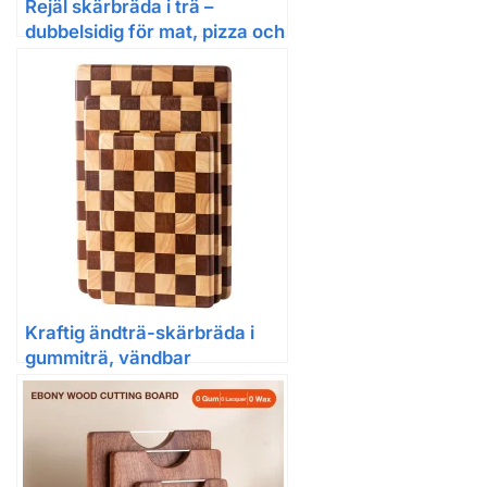
Rejäl skärbräda i trä –
dubbelsidig för mat, pizza och
servering
Kraftig ändträ-skärbräda i
gummiträ, vändbar
serveringsbräda