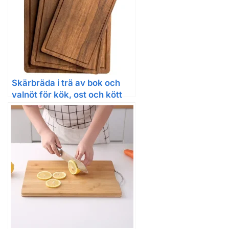
Skärbräda i trä av bok och
valnöt för kök, ost och kött