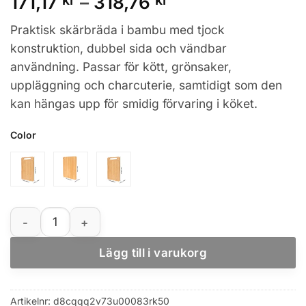
Prisintervall:
171,17
kr
–
318,76
kr
171,17 kr
Praktisk skärbräda i bambu med tjock
till
konstruktion, dubbel sida och vändbar
318,76 kr
användning. Passar för kött, grönsaker,
uppläggning och charcuterie, samtidigt som den
kan hängas upp för smidig förvaring i köket.
Color
Dubbelsidig skärbräda i bambu, tjock och vändbar för k
Lägg till i varukorg
Artikelnr:
d8cqqq2v73u00083rk50