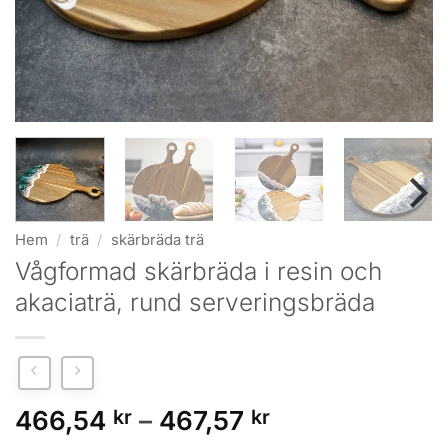
Hem
/
trä
/
skärbräda trä
Vågformad skärbräda i resin och
akaciaträ, rund serveringsbräda
Prisintervall:
466,54
kr
–
467,57
kr
466,54 kr