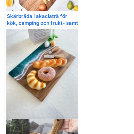
Skärbräda i akaciaträ för
kök, camping och frukt- samt
grönsaksskärning
Handgjord skärbräda i