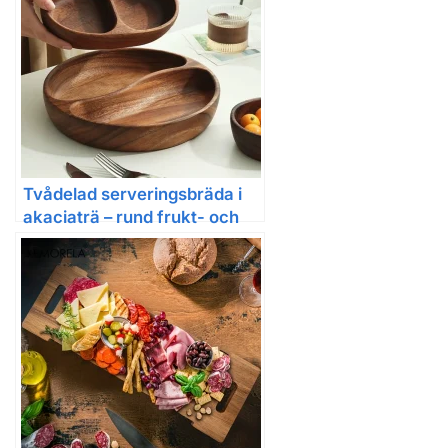
Tvådelad serveringsbräda i
akaciaträ – rund frukt- och
snacksfat i solid trä