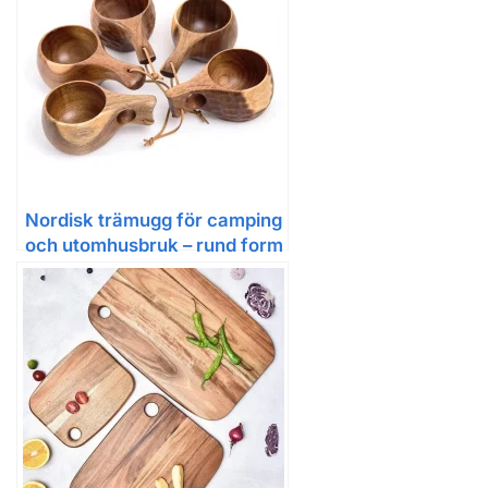
Nordisk trämugg för camping
och utomhusbruk – rund form
av akaciaträ och gummiträ