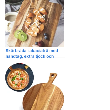
akaciaträ med resinvåg och
havsmönster
Skärbräda i akaciaträ med
handtag, extra tjock och
dubbelsidig