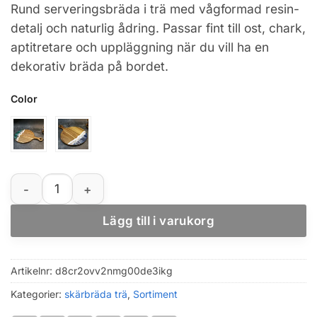
Rund serveringsbräda i trä med vågformad resin-
till
detalj och naturlig ådring. Passar fint till ost, chark,
467,57 kr
aptitretare och uppläggning när du vill ha en
dekorativ bräda på bordet.
Color
Vågformad skärbräda i resin och akaciaträ, rund server
Lägg till i varukorg
Artikelnr:
d8cr2ovv2nmg00de3ikg
Kategorier:
skärbräda trä
,
Sortiment