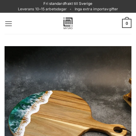
Skip
Fri standardfrakt till Sverige
Leverans 10–15 arbetsdagar
•
Inga extra importavgifter
to
content
0