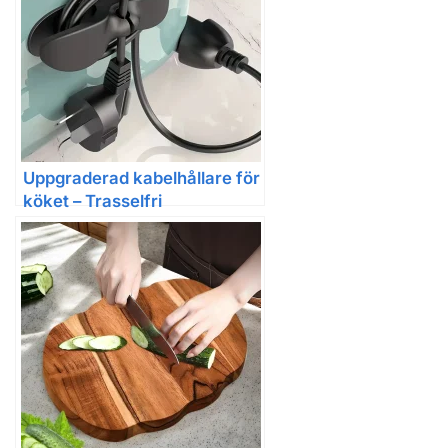
Uppgraderad kabelhållare för
köket – Trasselfri
sladdförvaring för
hushållsapparater | Kraftig
självhäftande och halkfri
design