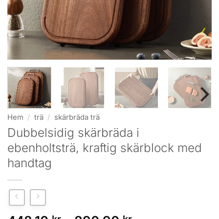
Hem
/
trä
/
skärbräda trä
Dubbel­sidig skärbräda i
ebenholtsträ, kraftig skärblock med
handtag