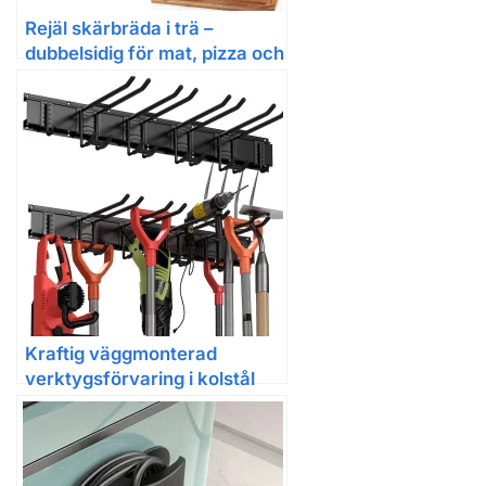
Rejäl skärbräda i trä –
dubbelsidig för mat, pizza och
servering
Kraftig väggmonterad
verktygsförvaring i kolstål
med gummibelagda krokar –
hängare för garage och
hemmet