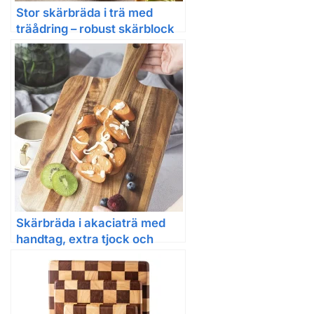
Stor skärbräda i trä med
träådring – robust skärblock
28×18 cm
Skärbräda i akaciaträ med
handtag, extra tjock och
dubbelsidig