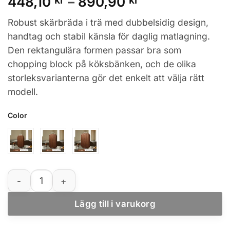
Prisintervall:
448,10
kr
–
890,90
kr
448,10 kr
Robust skärbräda i trä med dubbelsidig design,
till
handtag och stabil känsla för daglig matlagning.
890,90 kr
Den rektangulära formen passar bra som
chopping block på köksbänken, och de olika
storleksvarianterna gör det enkelt att välja rätt
modell.
Color
Dubbel­sidig skärbräda i ebenholtsträ, kraftig skärbloc
Lägg till i varukorg