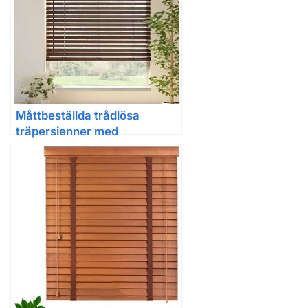
Måttbeställda trådlösa
träpersienner med
ljusfiltrering för fönster