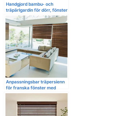
Handgjord bambu- och
träpärlgardin för dörr, fönster
och rumsavdelare
Anpassningsbar träpersienn
för franska fönster med
skena och slats