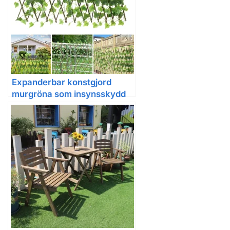
Expanderbar konstgjord
murgröna som insynsskydd
för trädgård och balkong