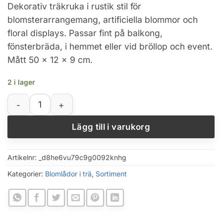
Dekorativ träkruka i rustik stil för
blomsterarrangemang, artificiella blommor och
floral displays. Passar fint på balkong,
fönsterbräda, i hemmet eller vid bröllop och event.
Mått 50 x 12 x 9 cm.
2 i lager
Rustik rektangulär träkruka för inomhus, balkong och f
Lägg till i varukorg
Artikelnr:
_d8he6vu79c9g0092knhg
Kategorier:
Blomlådor i trä
,
Sortiment