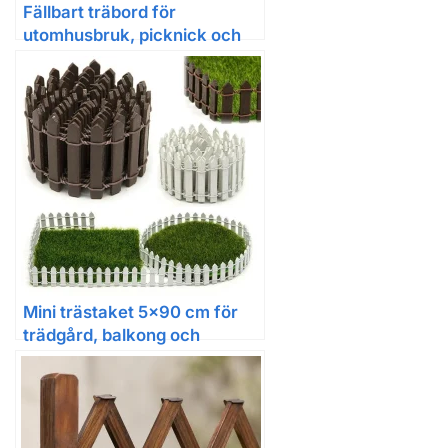
Fällbart träbord för
utomhusbruk, picknick och
balkong
Mini trästaket 5×90 cm för
trädgård, balkong och
gårdsdekoration