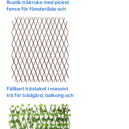
Rustik träkruka med picket
fence för fönsterlåda och
dekoration
Fällbart trästaket i massivt
trä för trädgård, balkong och
pergola