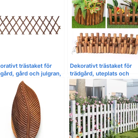
orativt trästaket för
Dekorativt trästaket för
dgård, gård och julgran,
trädgård, uteplats och
 cm
blomrabatt