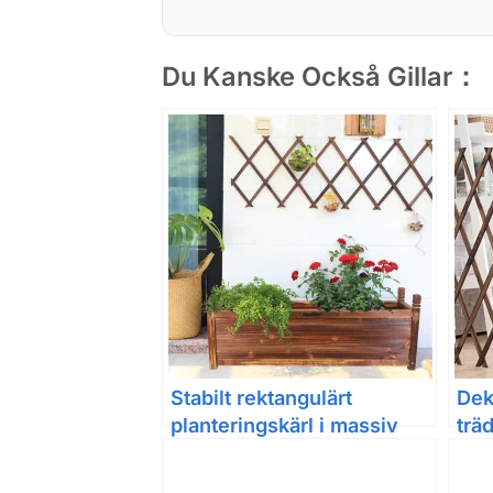
Du Kanske Också Gillar：
Stabilt rektangulärt
Dek
planteringskärl i massiv
trä
furu för ute och inne
jul