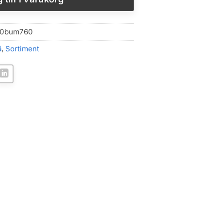
00bum760
ä
,
Sortiment