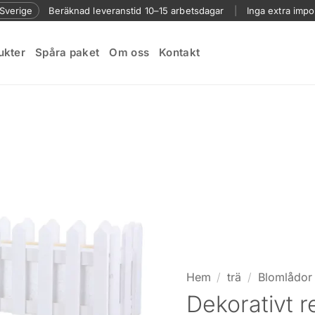
l Sverige
Beräknad leveranstid 10–15 arbetsdagar
|
Inga extra impo
ukter
Spåra paket
Om oss
Kontakt
Hem
/
trä
/
Blomlådor 
Dekorativt r