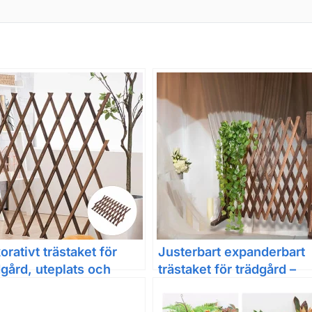
orativt trästaket för
Justerbart expanderbart
dgård, uteplats och
trästaket för trädgård –
gran
dekorativt spaljépanel