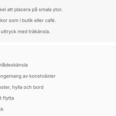
el att placera på smala ytor.
or som i butik eller café.
t uttryck med träkänsla.
mlådeskänsla
rangemang av konstväxter
ster, hylla och bord
 flytta
ck