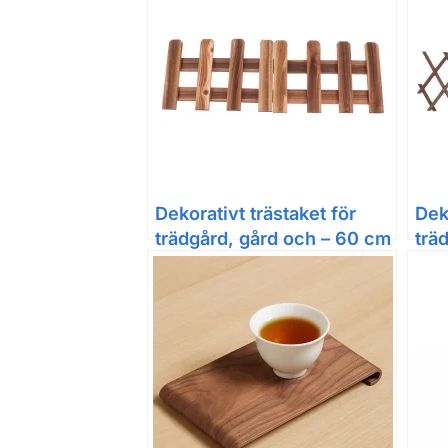
Dekorativt trästaket för
Dek
trädgård, gård och – 60 cm
trä
44