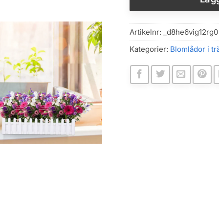
Artikelnr:
_d8he6vig12rg
Kategorier:
Blomlådor i tr