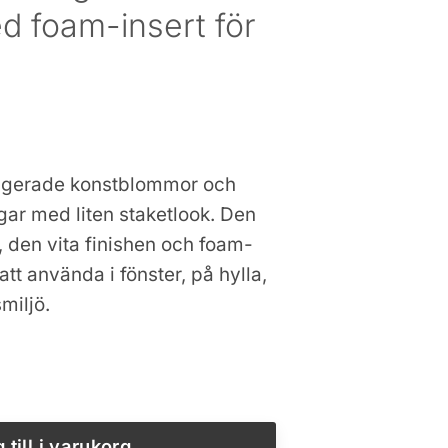
d foam-insert för
rangerade konstblommor och
gar med liten staketlook. Den
 den vita finishen och foam-
att använda i fönster, på hylla,
smiljö.
rt trästaket med foam-insert för konstväxter mängd
 till i varukorg