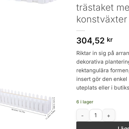
trästaket me
konstväxter
304,52
kr
Riktar in sig på ar
dekorativa planterin
rektangulära formen,
insert gör den enkel 
uteplats eller i butik
6 i lager
Dekorativt rektangulä
Lägg