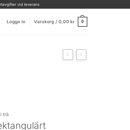
rtavgifter vid leverans
Logga in
Varukorg /
0,00
kr
0
i trä
ektangulärt