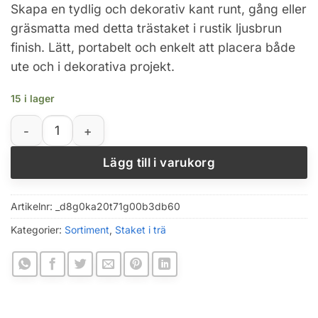
Skapa en tydlig och dekorativ kant runt, gång eller
gräsmatta med detta trästaket i rustik ljusbrun
finish. Lätt, portabelt och enkelt att placera både
ute och i dekorativa projekt.
15 i lager
Dekorativt trästaket för trädgård, gräsmatta och 120 c
Lägg till i varukorg
Artikelnr:
_d8g0ka20t71g00b3db60
Kategorier:
Sortiment
,
Staket i trä