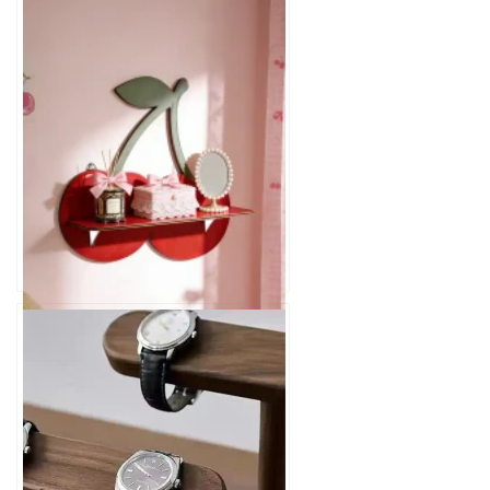
Cherry-formad vägghylla i trä
– kreativ bohoförvaring för
hemmet