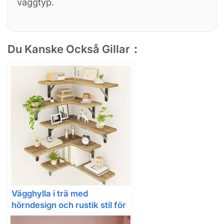
väggtyp.
Du Kanske Också Gillar：
Vägghylla i trä med
hörndesign och rustik stil för
hemmet