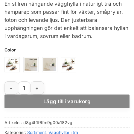
En stilren hängande vägghylla i naturligt trä och
till
hamparep som passar fint för växter, småprylar,
215,49 kr
foton och levande ljus. Den justerbara
upphängningen gör det enkelt att balansera hyllan
i vardagsrum, sovrum eller badrum.
Color
Vägghylla i trä med hampa­repför, hängande svävhylla 
Lägg till i varukorg
Artikelnr:
d8g4h1f6fm9g00a182vg
Kategorier:
Sortiment
,
Vägghyllor i trä