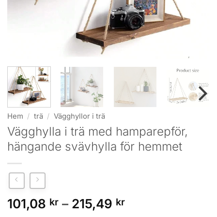
Hem
/
trä
/
Vägghyllor i trä
Vägghylla i trä med hampa­repför,
hängande svävhylla för hemmet
Prisintervall:
101,08
kr
–
215,49
kr
101,08 kr