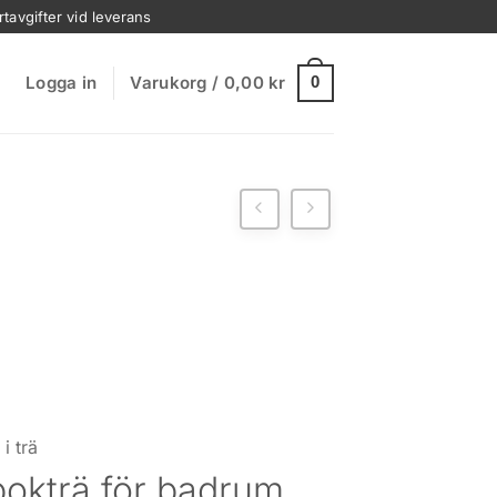
rtavgifter vid leverans
Logga in
Varukorg /
0,00
kr
0
i trä
bokträ för badrum