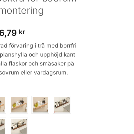
 montering
Prisintervall:
6,79
kr
251,65 kr
d förvaring i trä med borrfri
till
enplanshylla och upphöjd kant
586,79 kr
hålla flaskor och småsaker på
 sovrum eller vardagsrum.