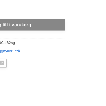
r badrum med borrfri montering mängd
 till i varukorg
00a182sg
ghyllor i trä