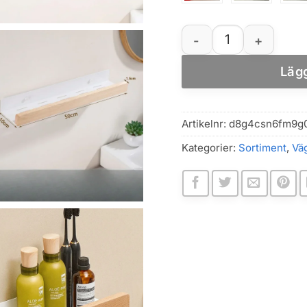
Vägghylla i bokträ fö
Lägg
Artikelnr:
d8g4csn6fm9g
Kategorier:
Sortiment
,
Väg