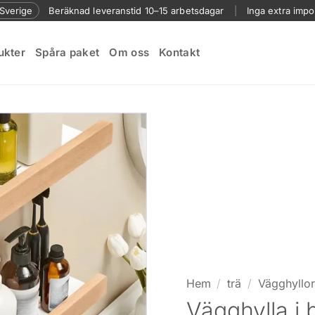
l Sverige
Beräknad leveranstid 10–15 arbetsdagar
|
Inga extra impo
ukter
Spåra paket
Om oss
Kontakt
Hem
/
trä
/
Vägghyllor 
Vägghylla i 