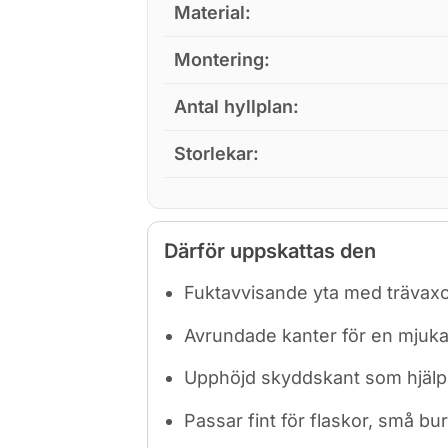
Material:
Montering:
Antal hyllplan:
Storlekar:
Därför uppskattas den
Fuktavvisande yta med trävaxo
Avrundade kanter för en mjuka
Upphöjd skyddskant som hjälper 
Passar fint för flaskor, små b