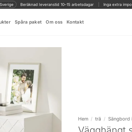
l Sverige
Beräknad leveranstid 10–15 arbetsdagar
|
Inga extra impo
ukter
Spåra paket
Om oss
Kontakt
Hem
/
trä
/
Sängbord i
Vägghängt 