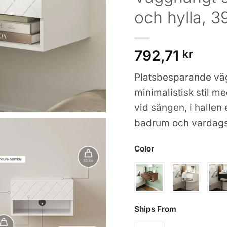
och hylla, 3
792,71
kr
Platsbesparande vä
minimalistisk stil m
vid sängen, i hallen
badrum och vardag
Color
Ships From