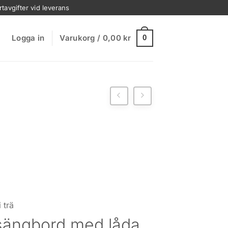
rtavgifter vid leverans
Logga in
Varukorg /
0,00
kr
0
 trä
sängbord med låda