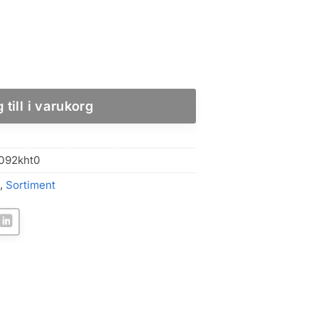
ed låda och hylla, 39 x 22 x 30 cm mängd
 till i varukorg
092kht0
,
Sortiment