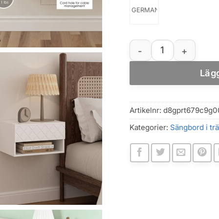
GERMANY
Vägghängt sängbord m
Lägg
Artikelnr:
d8gprt679c9g0
Kategorier:
Sängbord i trä