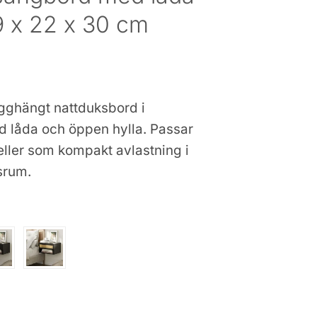
9 x 22 x 30 cm
gghängt nattduksbord i
ed låda och öppen hylla. Passar
 eller som kompakt avlastning i
srum.