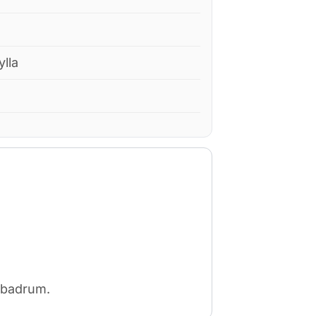
lla
h badrum.