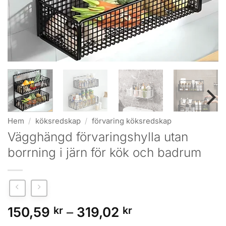
Hem
/
köksredskap
/
förvaring köksredskap
Vägghängd förvaringshylla utan
borrning i järn för kök och badrum
Prisintervall:
150,59
kr
–
319,02
kr
150,59 kr