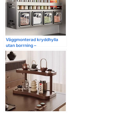
Väggmonterad kryddhylla
utan borrning –
multifunktionell
kryddförvaring för kök, bänk
och skåp