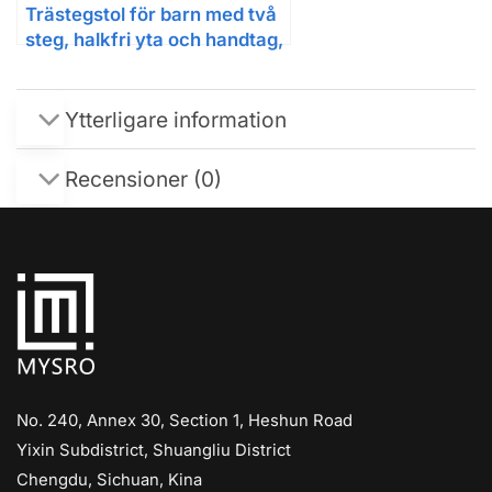
Trästegstol för barn med två
steg, halkfri yta och handtag,
maxbelastning 50 kg, för kök
och badrum, från cirka 3 år
Ytterligare information
Recensioner (0)
No. 240, Annex 30, Section 1, Heshun Road
Yixin Subdistrict, Shuangliu District
Chengdu, Sichuan, Kina