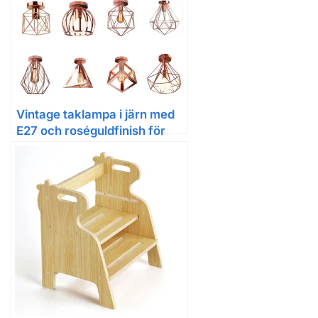
Vintage taklampa i järn med
E27 och roséguldfinish för
hall och entré