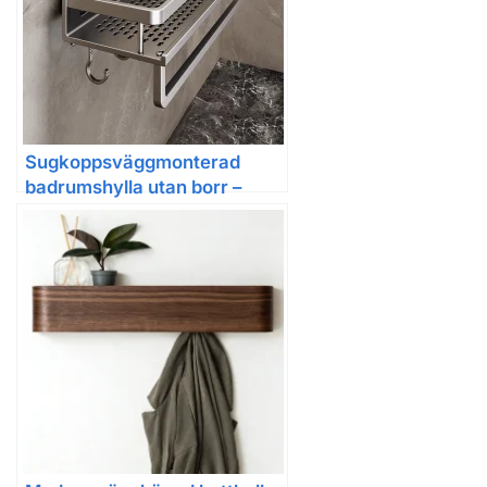
Sugkoppsväggmonterad
badrumshylla utan borr –
vägghängd organiserare för
dusch och badrum