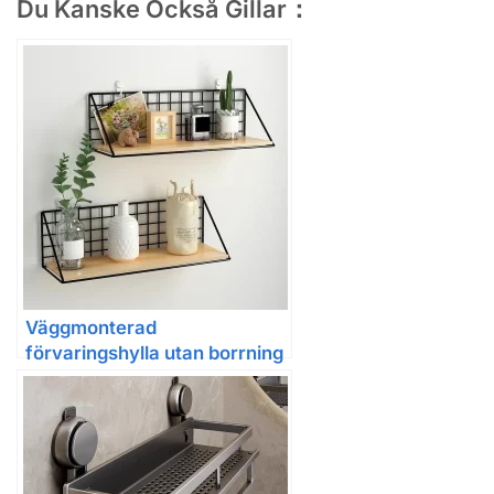
Du Kanske Också Gillar：
Väggmonterad
förvaringshylla utan borrning
i trä och metall