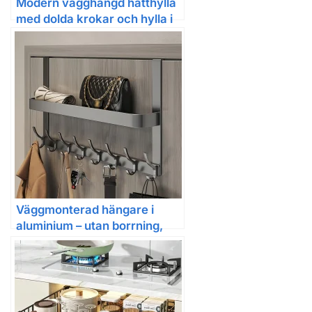
Modern vägghängd hatthylla
med dolda krokar och hylla i
trä och järn
Väggmonterad hängare i
aluminium – utan borrning,
justerbar och mångsidig för
hall och badrum