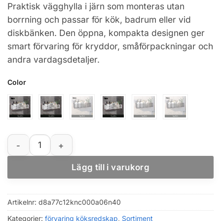
Praktisk vägghylla i järn som monteras utan
till
borrning och passar för kök, badrum eller vid
319,02 kr
diskbänken. Den öppna, kompakta designen ger
smart förvaring för kryddor, småförpackningar och
andra vardagsdetaljer.
Color
Vägghängd förvaringshylla utan borrning i järn för kök
Lägg till i varukorg
Artikelnr:
d8a77c12knc000a06n40
Kategorier:
förvaring köksredskap
,
Sortiment