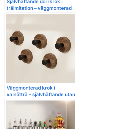
Självhäftande dörrkrok i
träimitation – väggmonterad
utan borr, handduks- och
klädkrok för kök eller badrum
Väggmonterad krok i
valnötträ – självhäftande utan
borr (för badrum eller kök)