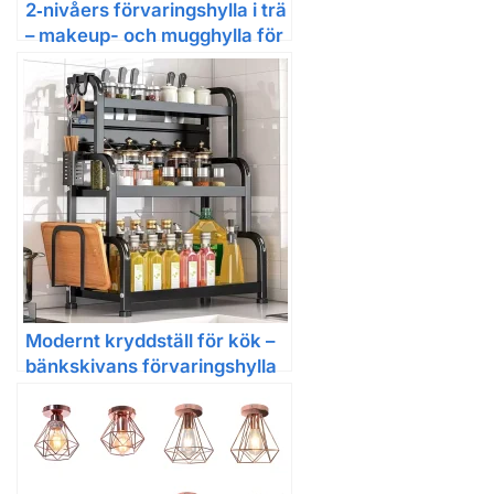
2‑nivåers förvaringshylla i trä
– makeup- och mugghylla för
vanity, kök och vardagsrum
Modernt kryddställ för kök –
bänkskivans förvaringshylla
med tre våningar