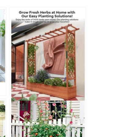
Upphöjd odlingslåda i trä
med spaljé, tak och
sidostöd för klätterväxter