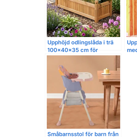
Upphöjd odlingslåda i trä
Upp
100x40x35 cm för
med
trädgård och uteplats
och
Småbarnsstol för barn från