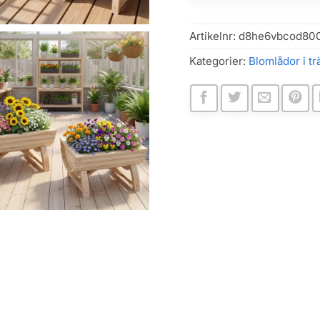
Artikelnr:
d8he6vbcod800
Kategorier:
Blomlådor i tr