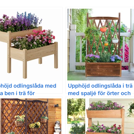
höjd odlingslåda med
Upphöjd odlingslåda i trä
a ben i trä för
med spaljé för örter och
nsaker, örter och
blommor
mmor