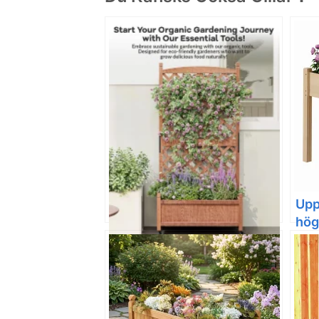
Upp
hög
grö
Stor upphöjd odlingslåda i
blo
trä med spaljé och låsbara
hjul