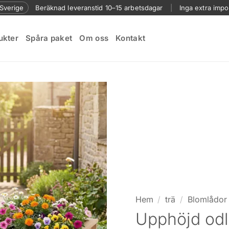
l Sverige
Beräknad leveranstid 10–15 arbetsdagar
|
Inga extra impo
ukter
Spåra paket
Om oss
Kontakt
Hem
/
trä
/
Blomlådor 
Upphöjd odl