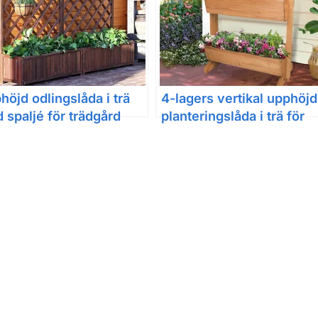
höjd odlingslåda i trä
4-lagers vertikal upphöjd
 spaljé för trädgård
planteringslåda i trä för
 altan
trädgård och örter