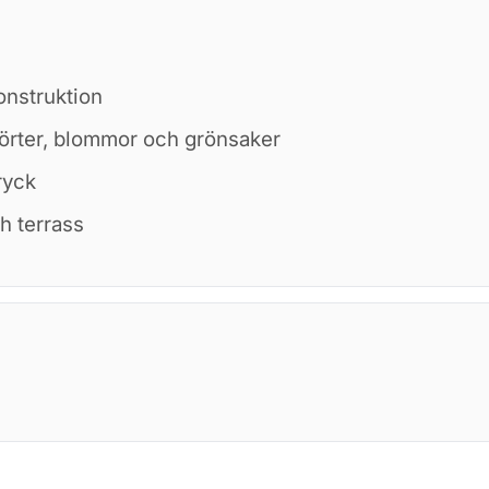
konstruktion
 örter, blommor och grönsaker
ryck
h terrass