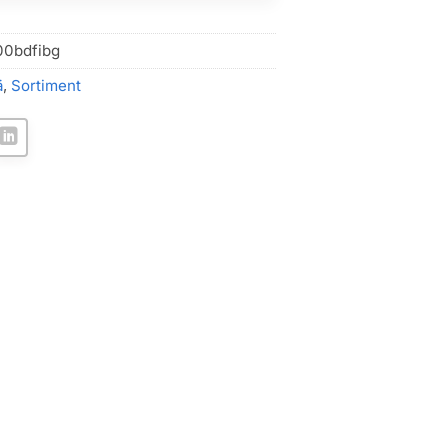
0bdfibg
ä
,
Sortiment