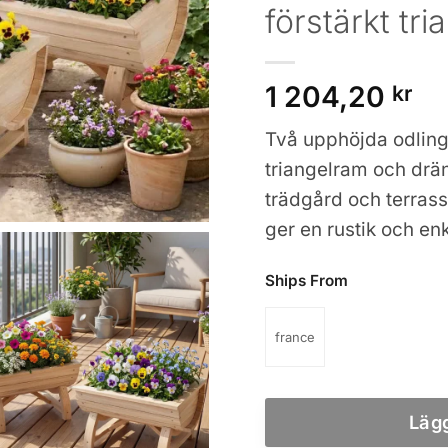
förstärkt tr
1 204,20
kr
Två upphöjda odlings
triangelram och drän
trädgård och terrass
ger en rustik och enk
Ships From
france
Lägg