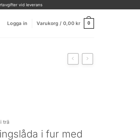
rtavgifter vid leverans
Logga in
Varukorg /
0,00
kr
0
i trä
ingslåda i fur med