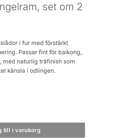
iangelram, set om 2
lådor i fur med förstärkt
ering. Passar fint för balkong,
, med naturlig träfinish som
el känsla i odlingen.
 till i varukorg