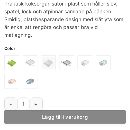
Praktisk köksorganisatör i plast som håller slev,
till
spatel, lock och ätpinnar samlade på bänken.
106,70 kr
Smidig, platsbesparande design med slät yta som
är enkel att rengöra och passar bra vid
matlagning.
Color
Slevställ i plast för diskbänk, spatel, lock och ätpinnar 
Lägg till i varukorg