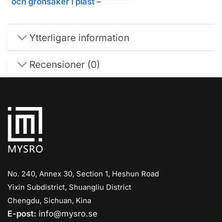
och grönsaker i plast –
simulerad rotting, hängande
väggkorg
Ytterligare information
Recensioner (0)
No. 240, Annex 30, Section 1, Heshun Road
Yixin Subdistrict, Shuangliu District
Chengdu, Sichuan, Kina
E-post:
info@mysro.se