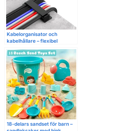
Kabelorganisator och
kabelhållare – flexibel
kabelhållare och kabelvinda i
plast för mus, tangentbord
och hörlurar
18-delars sandset för barn –
sandleksaker med hink,