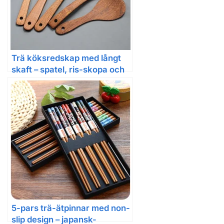
Trä köksredskap med långt
skaft – spatel, ris-skopa och
grönsaks-/köttspade för non-
stick-panna
5-pars trä-ätpinnar med non-
slip design – japansk-