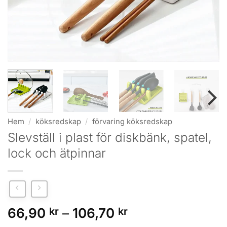
Hem
/
köksredskap
/
förvaring köksredskap
Slevställ i plast för diskbänk, spatel,
lock och ätpinnar
Prisintervall:
66,90
kr
–
106,70
kr
66,90 kr