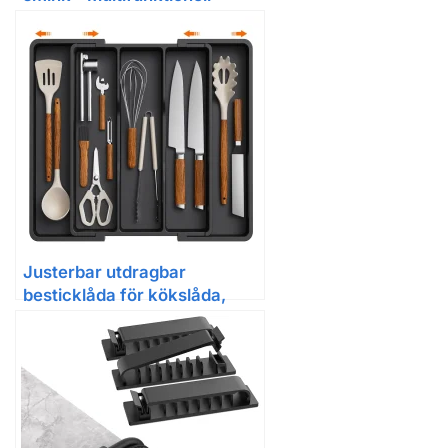
förvaring i plast för läppstift,
ögonskugga och borstar (vita
och rosa)
Justerbar utdragbar
besticklåda för kökslåda,
plast, svart/vit