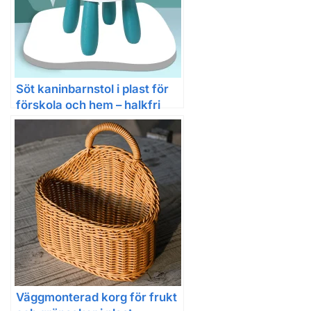
Söt kaninbarnstol i plast för
förskola och hem – halkfri
design med tjock fotbräda
Väggmonterad korg för frukt