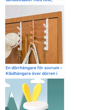
vattenkanna och formar
En dörrhängare för sovrum –
Klädhängare över dörren i
plast för hemmalagring