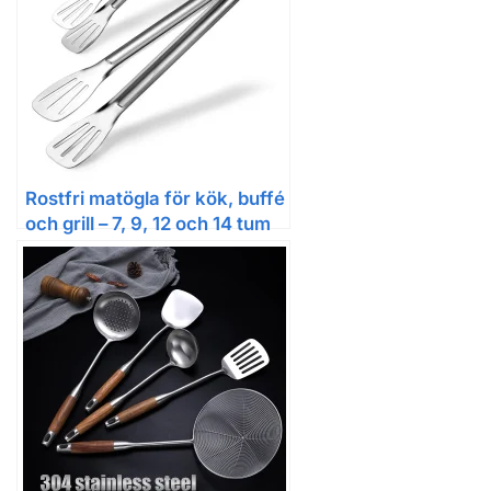
Rostfri matögla för kök, buffé
och grill – 7, 9, 12 och 14 tum