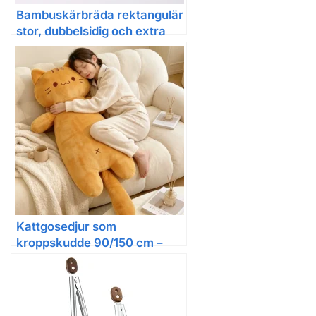
Bambuskärbräda rektangulär
stor, dubbel­sidig och extra
tjock
Kattgosedjur som
kroppskudde 90/150 cm –
orange, extra mjuk plysch