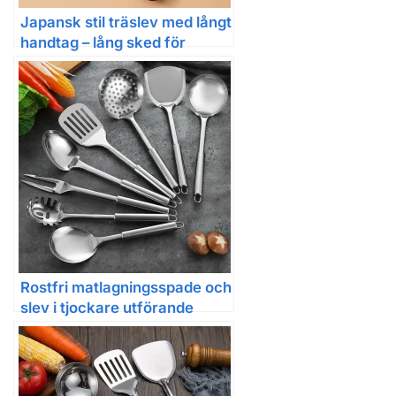
Japansk stil träslev med långt
handtag – lång sked för
ramen och vardagsbruk
Rostfri matlagningsspade och
slev i tjockare utförande