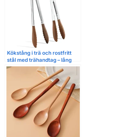
Kökstång i trä och rostfritt
stål med trähandtag – lång
tång för matlagning och
sallad