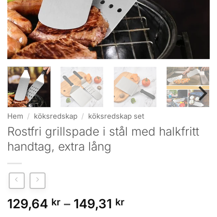
Hem
/
köksredskap
/
köksredskap set
Rostfri grillspade i stål med halkfritt
handtag, extra lång
Prisintervall:
129,64
kr
–
149,31
kr
129,64 kr