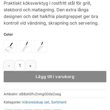
Praktiskt köksverktyg i rostfritt stål för grill,
till
stekbord och matlagning. Den extra långa
149,31 kr
designen och det halkfria plastgreppet ger bra
kontroll vid vändning, skrapning och servering.
Color
Rostfri grillspade i stål med halkfritt handtag, extra lån
Lägg till i varukorg
Artikelnr:
d88sh0fv2nmg00de2oeg
Kategorier:
köksredskap set
,
Sortiment