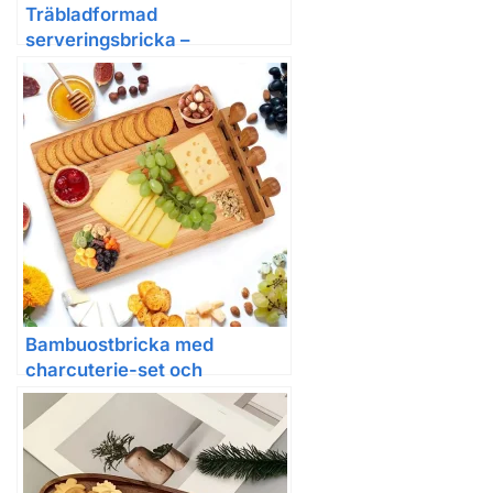
Träbladformad
serveringsbricka –
bladformad träskiva för
desserter och tilltugg,
dekorativt bordstillbehör
(kinesisk stil)
Bambuostbricka med
charcuterie-set och
serveringsbricka