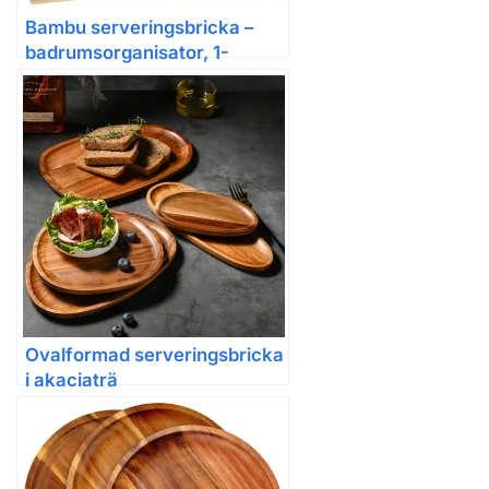
Bambu serveringsbricka –
badrumsorganisator, 1-
delars/2-delars/3-delars set
Ovalformad serveringsbricka
i akaciaträ