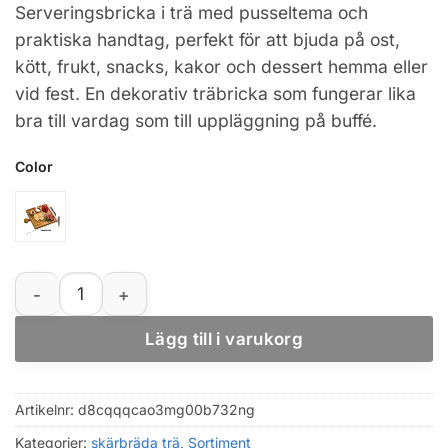
Serveringsbricka i trä med pusseltema och
praktiska handtag, perfekt för att bjuda på ost,
kött, frukt, snacks, kakor och dessert hemma eller
vid fest. En dekorativ träbricka som fungerar lika
bra till vardag som till uppläggning på buffé.
Color
Pusselmönstrad serveringsbricka i trä för charcuterie oc
Lägg till i varukorg
Artikelnr:
d8cqqqcao3mg00b732ng
Kategorier:
skärbräda trä
,
Sortiment