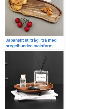
Japanskt stiltråg i trä med
oregelbunden molnform –
serveringsbricka för bröd,
bakverk, kakor och drycker