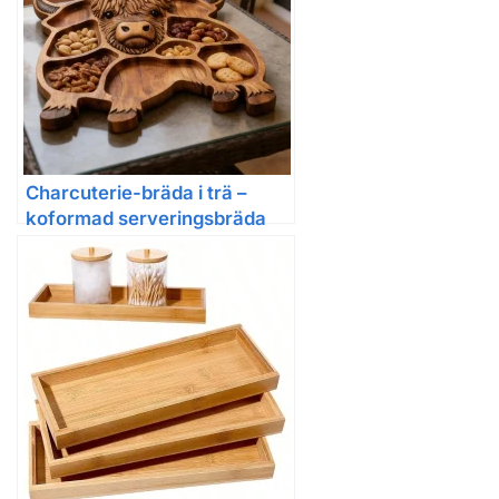
Charcuterie-bräda i trä –
koformad serveringsbräda
för snacks, frukt, kött och ost