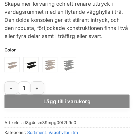
Skapa mer förvaring och ett renare uttryck i
till
vardagsrummet med en flytande vägghylla i trä.
811,14 kr
Den dolda konsolen ger ett stilrent intryck, och
den robusta, förtjockade konstruktionen finns i två
eller fyra delar samt i träfärg eller svart.
Color
Nordisk vägg­hylla i trä med dold konsol, väggmonterad
Lägg till i varukorg
Artikelnr:
d8g4csm39mpg00f2h9c0
Kategorier:
Sortiment
,
Vägghyllor i trä