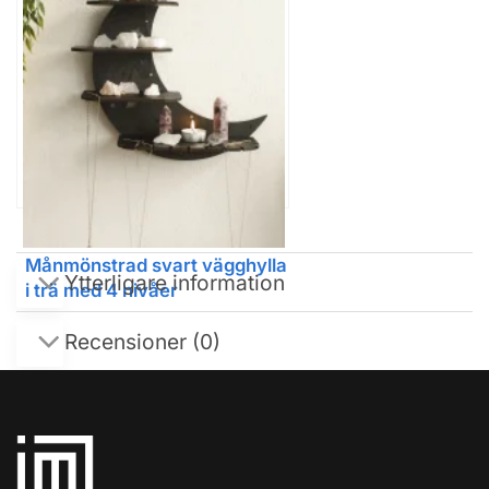
Månmönstrad svart vägghylla
Ytterligare information
i trä med 4 nivåer
Recensioner (0)