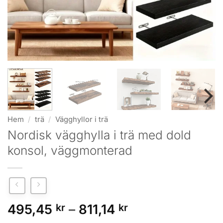
Hem
/
trä
/
Vägghyllor i trä
Nordisk vägg­hylla i trä med dold
konsol, väggmonterad
Prisintervall:
495,45
kr
–
811,14
kr
495,45 kr