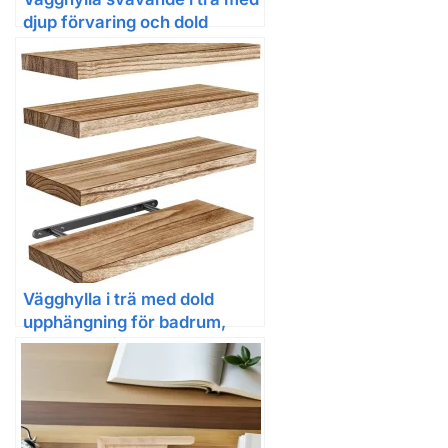
djup förvaring och dold
montering
Vägghylla i trä med dold
upphängning för badrum,
vardagsrum och kök