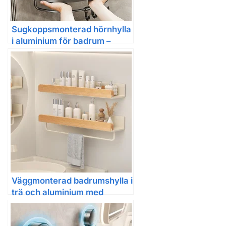
Sugkoppsmonterad hörnhylla
i aluminium för badrum –
väggmonterad hylla med ett
hyllplan
Väggmonterad badrumshylla i
trä och aluminium med
handdukstång