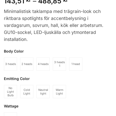
Prisintervall:
143,51
kr
–
488,85
kr
143,51 kr
Minimalistisk taklampa med trägrain-look och
till
riktbara spotlights för accentbelysning i
488,85 kr
vardagsrum, sovrum, hall, kök eller arbetsrum.
GU10-sockel, LED-ljuskälla och ytmonterad
installation.
Body Color
3 heads
3 heads
2 heads
4 heads
1 head
1
Emitting Color
No
Cold
Neutral
Warm
Light
Light
light
Light
Bulb
Wattage