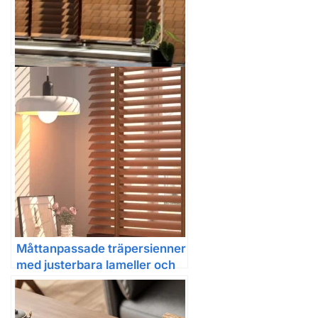
Träpersienner med manuell
styrning och justerbara
lameller för hem och kontor
Måttanpassade träpersienner
med justerbara lameller och
smart styrning