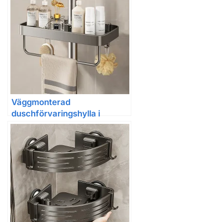
Väggmonterad
duschförvaringshylla i
aluminium – utan borrning,
med krokar