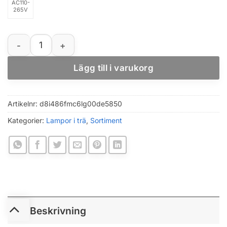
AC110-
265V
Nordisk takskena i trälook med justerbara GU10-spotlig
Lägg till i varukorg
Artikelnr:
d8i486fmc6lg00de5850
Kategorier:
Lampor i trä
,
Sortiment
Beskrivning