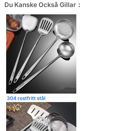
Du Kanske Också Gillar：
304 rostfritt stål
köksredskapsset: wokspatel,
hålslev och slev