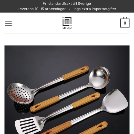
Skip
Fri standardfrakt till Sverige
Leverans 10–15 arbetsdagar
•
Inga extra importavgifter
to
content
0