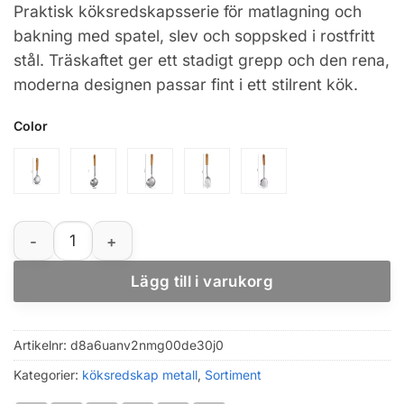
Praktisk köksredskapsserie för matlagning och
till
bakning med spatel, slev och soppsked i rostfritt
96,95 kr
stål. Träskaftet ger ett stadigt grepp och den rena,
moderna designen passar fint i ett stilrent kök.
Color
Köksspatel och slev i rostfritt stål med träskaft mängd
Lägg till i varukorg
Artikelnr:
d8a6uanv2nmg00de30j0
Kategorier:
köksredskap metall
,
Sortiment