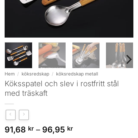
Hem
/
köksredskap
/
köksredskap metall
Köksspatel och slev i rostfritt stål
med träskaft
Prisintervall:
91,68
kr
–
96,95
kr
91,68 kr