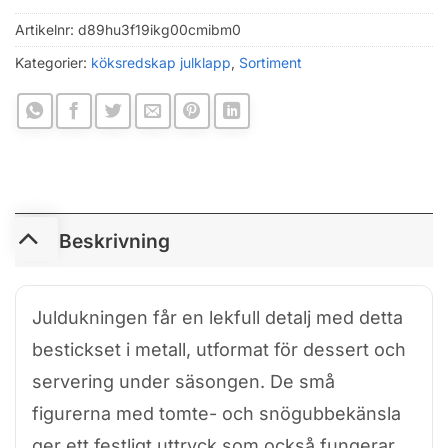
Artikelnr:
d89hu3f19ikg00cmibm0
Kategorier:
köksredskap julklapp
,
Sortiment
Beskrivning
Juldukningen får en lekfull detalj med detta
bestickset i metall, utformat för dessert och
servering under säsongen. De små
figurerna med tomte- och snögubbekänsla
ger ett festligt uttryck som också fungerar