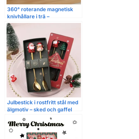
360° roterande magnetisk
knivhållare i trä –
högkvalitativ kniv- och
köksredskapshållare
Julbestick i rostfritt stål med
älgmotiv – sked och gaffel