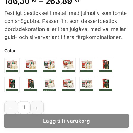
Prisintervall:
186,30
kr
–
263,89
kr
186,30 kr
Festligt bestickset i metall med julmotiv som tomte
till
och snögubbe. Passar fint som dessertbestick,
263,89 kr
bordsdekoration eller liten julgåva, med val mellan
guld- och silvervariant i flera färgkombinationer.
Color
Julbestickset med tomte och snögubbe – dessertsked, g
Lägg till i varukorg