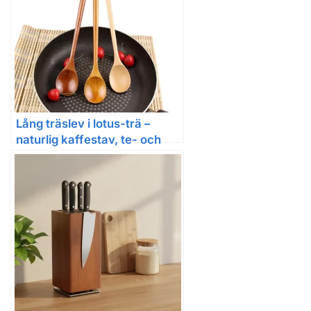
skärbrädesförvaring – tungt
multifunktionellt
metallförvaringsställ för
tallrikar, skålar och
köksredskap
Lång träslev i lotus-trä –
naturlig kaffestav, te- och
dessertsked med rund skål
för soppa och kök