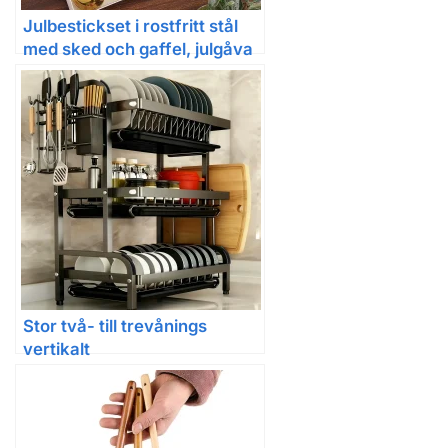
Julbestickset i rostfritt stål
med sked och gaffel, julgåva
Stor två- till trevånings
vertikalt
diskställ/bestickhållare,
köksförvaringsställ med
snabb avrinning, kniv- och
gaffelhållare samt