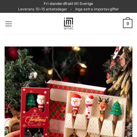
Skip
Fri standardfrakt till Sverige
Leverans 10–15 arbetsdagar
•
Inga extra importavgifter
to
content
0