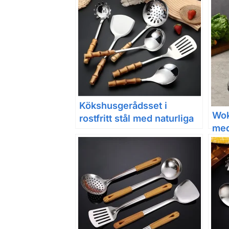
Kökshusgerådsset i
Woks
rostfritt stål med naturliga
med
bambuhandtag