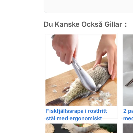
Du Kanske Också Gillar：
Fiskfjällssrapa i rostfritt
2 p
stål med ergonomiskt
med
handtag
lik