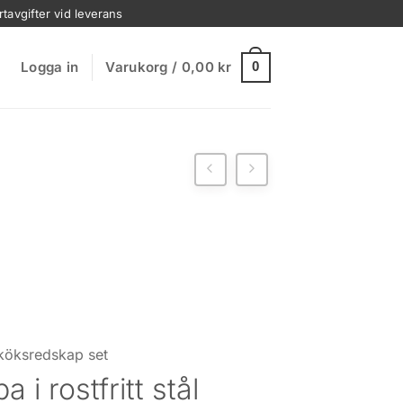
rtavgifter vid leverans
Logga in
Varukorg /
0,00
kr
0
köksredskap set
a i rostfritt stål