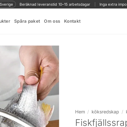
l Sverige
Beräknad leveranstid 10–15 arbetsdagar
|
Inga extra impo
ukter
Spåra paket
Om oss
Kontakt
Hem
/
köksredskap
/
Fiskfjällssrap