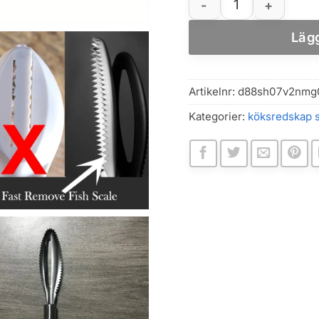
Lägg
Artikelnr:
d88sh07v2nmg
Kategorier:
köksredskap 