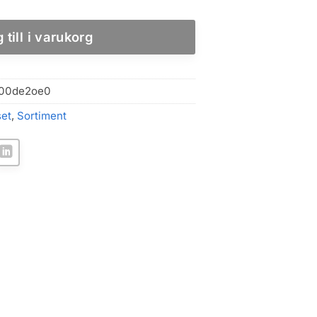
 till i varukorg
00de2oe0
set
,
Sortiment