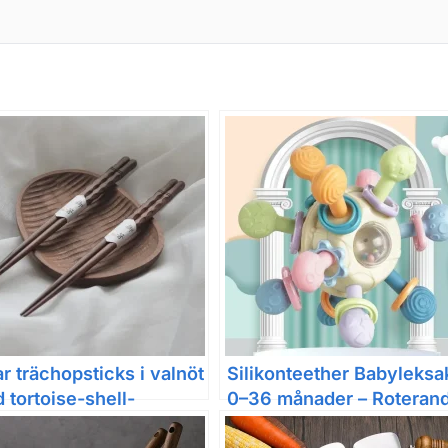
ar trächopsticks i valnöt
Silikonteether Babyleksa
 tortoise-shell-
0–36 månader – Roteran
nande fasetterat grepp
rasselboll för grepp och
sensorik