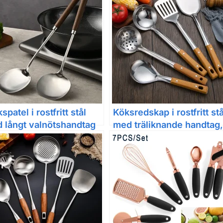
patel i rostfritt stål
Köksredskap i rostfritt stå
 långt valnötshandtag
med träliknande handtag,
varianter