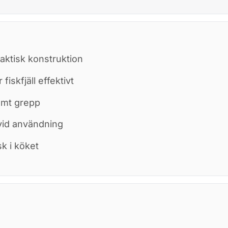
praktisk konstruktion
iskfjäll effektivt
ämt grepp
vid användning
k i köket