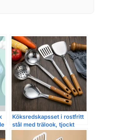
k
Köksredskapsset i rostfritt
de
stål med trälook, tjockt
utförande