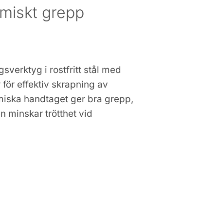
miskt grepp
gsverktyg i rostfritt stål med
för effektiv skrapning av
omiska handtaget ger bra grepp,
 minskar trötthet vid
fritt stål med ergonomiskt grepp mängd