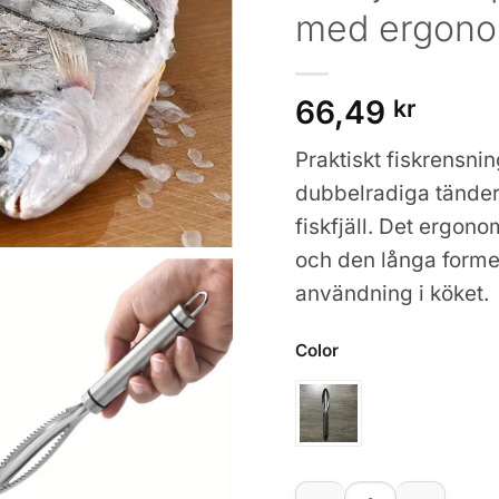
med ergono
66,49
kr
Praktiskt fiskrensnin
dubbelradiga tänder 
fiskfjäll. Det ergon
och den långa formen
användning i köket.
Color
Fiskfjällssrapa i rost