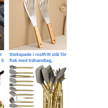
l
Stekspade i rostfritt stål för
 5
fisk med trähandtag,
fläktformad