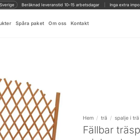
l Sverige
Beräknad leveranstid 10–15 arbetsdagar
|
Inga extra impo
ukter
Spåra paket
Om oss
Kontakt
Hem
/
trä
/
spalje i trä
Fällbar träsp