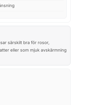
änsning
r särskilt bra för rosor,
batter eller som mjuk avskärmning