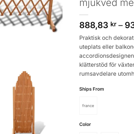
mjukved med
888,83
kr
–
9
Praktisk och dekorati
uteplats eller balkon
accordionsdesignen 
klätterstöd för växte
rumsavdelare utomh
Ships From
france
Color