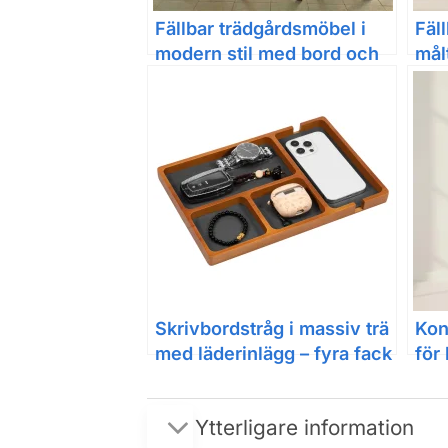
Fällbar trädgårdsmöbel i
Fäl
modern stil med bord och
mål
stolar
måna
Skrivbordstråg i massiv trä
Kon
med läderinlägg – fyra fack
för
med
Ytterligare information