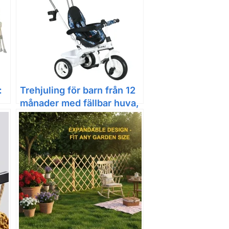
:
Trehjuling för barn från 12
månader med fällbar huva,
avtagbart teleskophandtag
och flaskhållare – Blå/Vit