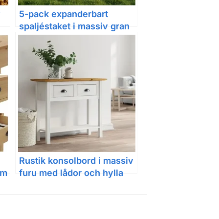
v
5-pack expanderbart
spaljéstaket i massiv gran
r,
180 x 80 cm för trädgård
Rustik konsolbord i massiv
cm
furu med lådor och hylla