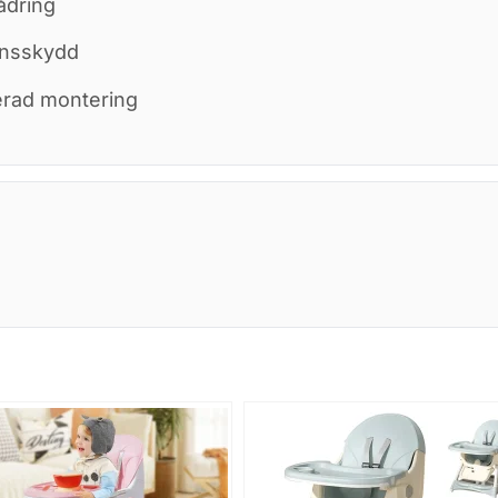
ådring
synsskydd
erad montering