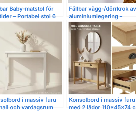
lbar Baby-matstol för
Fällbar vägg-/dörrkrok a
tider – Portabel stol 6
aluminiumlegering –
der till cirka 3 år
rosttålig enkrok för kläde
väskor och hattar
solbord i massiv furu
Konsolbord i massiv furu
 hall och vardagsrum
med 2 lådor 110x45x74 
 rustik ådring