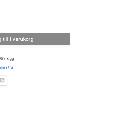
assiv mjukved med justerbar bredd mängd
 till i varukorg
083rogg
lje i trä