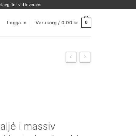
rtavgifter vid leverans
Logga in
Varukorg /
0,00
kr
0
aljé i massiv