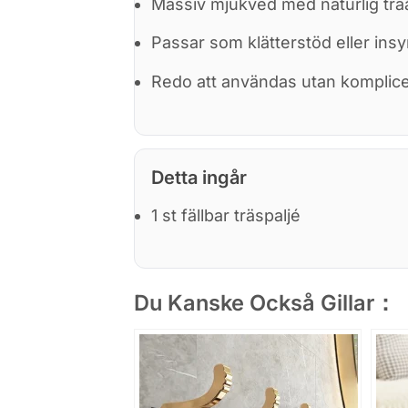
Massiv mjukved med naturlig trä
Passar som klätterstöd eller in
Redo att användas utan komplic
Detta ingår
1 st fällbar träspaljé
Du Kanske Också Gillar：