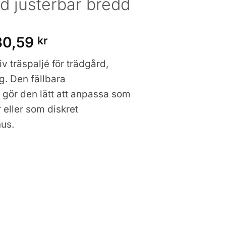
 justerbar bredd
Prisintervall:
30,59
kr
888,83 kr
v träspaljé för trädgård,
till
g. Den fällbara
930,59 kr
gör den lätt att anpassa som
r eller som diskret
us.