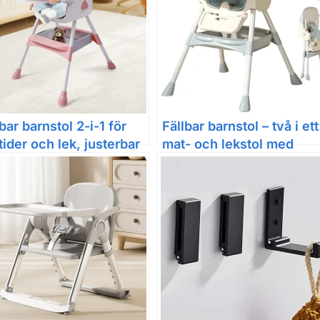
bar barnstol 2-i-1 för
Fällbar barnstol – två i ett
tider och lek, justerbar
mat- och lekstol med
d, med 1-set
dubbel bricka och
smedelsklass PP-bestick
leksakshållare
 6 månader–6 år