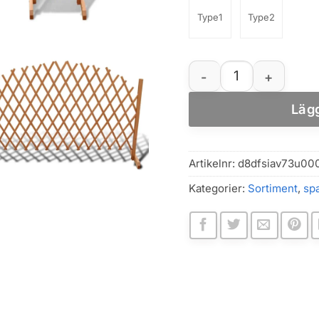
Type1
Type2
Fällbar träspaljé i m
Lägg
Artikelnr:
d8dfsiav73u00
Kategorier:
Sortiment
,
spa