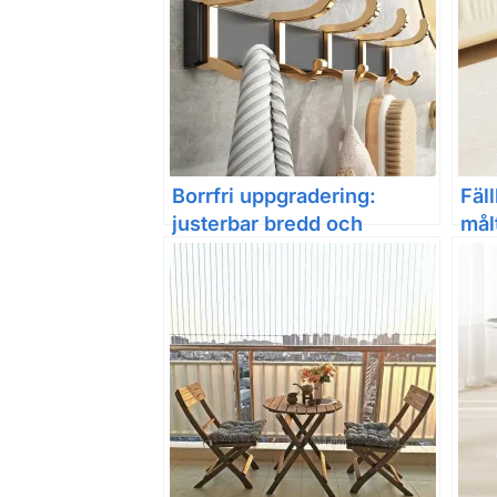
Borrfri uppgradering:
Fäll
justerbar bredd och
mål
tjocklek – dörrkrok,
höj
klädkrok för badrum och
liv
kök (6-pack)
för